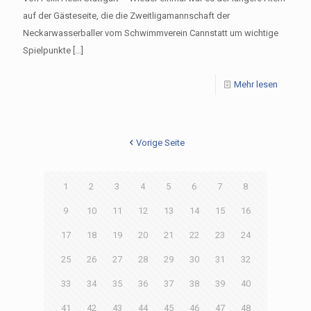
auf der Gästeseite, die die Zweitligamannschaft der
Neckarwasserballer vom Schwimmverein Cannstatt um wichtige
Spielpunkte
[…]
Mehr lesen
Vorige Seite
1
2
3
4
5
6
7
8
9
10
11
12
13
14
15
16
17
18
19
20
21
22
23
24
25
26
27
28
29
30
31
32
33
34
35
36
37
38
39
40
41
42
43
44
45
46
47
48