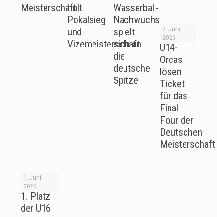
Meisterschaft
holt
Wasserball-
Pokalsieg
Nachwuchs
7. Juni
und
spielt
2026
Vizemeisterschaft
sich an
U14-
die
Orcas
deutsche
lösen
Spitze
Ticket
für das
Final
Four der
Deutschen
Meisterschaft
1. Juni
2026
1. Platz
der U16