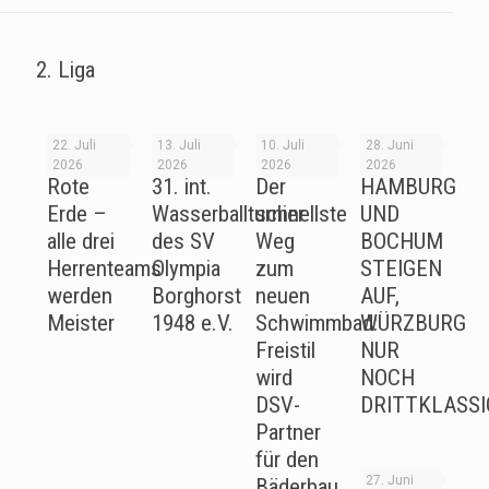
2. Liga
22. Juli
13. Juli
10. Juli
28. Juni
2026
2026
2026
2026
Rote
31. int.
Der
HAMBURG
Erde –
Wasserballturnier
schnellste
UND
alle drei
des SV
Weg
BOCHUM
Herrenteams
Olympia
zum
STEIGEN
werden
Borghorst
neuen
AUF,
Meister
1948 e.V.
Schwimmbad:
WÜRZBURG
Freistil
NUR
wird
NOCH
DSV-
DRITTKLASSI
Partner
für den
27. Juni
Bäderbau