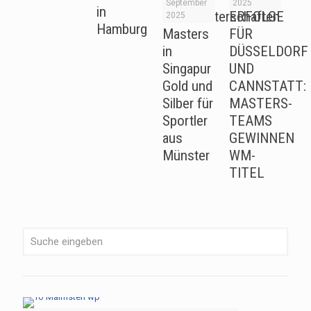
September
2025
in
Weltmeisterschaften
ERFOLGE
2025
Hamburg
Masters
FÜR
in
DÜSSELDORF
Singapur
UND
Gold und
CANNSTATT:
Silber für
MASTERS-
Sportler
TEAMS
aus
GEWINNEN
Münster
WM-
TITEL