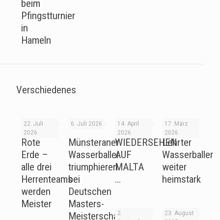
beim
Pfingstturnier
in
Hameln
Verschiedenes
22. Juli
6. Juli 2026
14. April
17. März
2026
2026
2026
Rote
Münsteraner
WIEDERSEHEN
Lehrter
Erde –
Wasserballer
AUF
Wasserballer
alle drei
triumphieren
MALTA
weiter
Herrenteams
bei
…
heimstark
werden
Deutschen
Meister
Masters-
2.
23. August
Meisterschaften