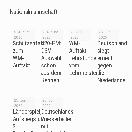
Nationalmannschaft
5. August
2. August
26. Juli
26. Juni
2026
2026
2026
2026
Schützenfest
U20-EM:
WM-
Deutschland
zum
DSV-
Auftakt:
siegt
WM-
Auswahl
Lehrstunde
erneut
Auftakt
schon
vom
gegen
aus dem
Lehrmeister
die
Rennen
Niederlande
25. Juni
20. Juni
2026
2026
Länderspiel,
Deutschlands
Aufstiegsturnier
Wasserballer
2.
mit