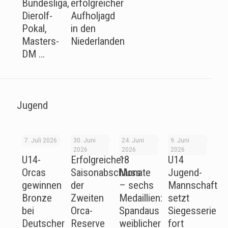
Bundesliga,
erfolgreicher
Dierolf-
Aufholjagd
Pokal,
in den
Masters-
Niederlanden
DM …
Jugend
7. Juli 2026
30. Juni
24. Juni
9. Juni
2026
2026
2026
U14-
Erfolgreicher
18
U14
Orcas
Saisonabschluss
Monate
Jugend-
gewinnen
der
– sechs
Mannschaft
Bronze
Zweiten
Medaillien:
setzt
bei
Orca-
Spandaus
Siegesserie
Deutscher
Reserve
weiblicher
fort