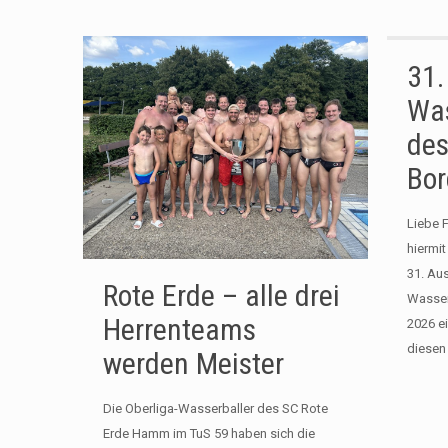
31. 
Was
des
Bor
Liebe 
hiermit
31. Au
Rote Erde – alle drei
Wasser
Herrenteams
2026 ei
diesen
werden Meister
Die Oberliga-Wasserballer des SC Rote
Erde Hamm im TuS 59 haben sich die