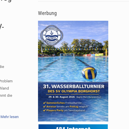
Werbung
V-
die
 Problem
chland
immt die
Mehr lesen