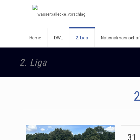
Home
DWL
2. Liga
Nationalmannschaf
2. Liga
2
31. 