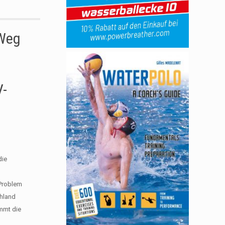
 Weg
V-
die
 Problem
chland
immt die