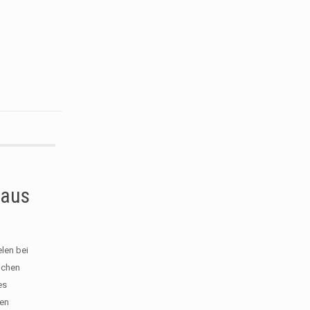
 aus
elen bei
ichen
es
ten