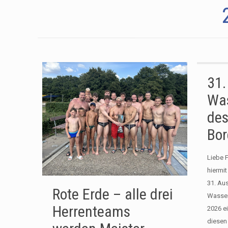
31. 
Was
des
Bor
Liebe 
hiermit
31. Au
Rote Erde – alle drei
Wasser
Herrenteams
2026 ei
diesen