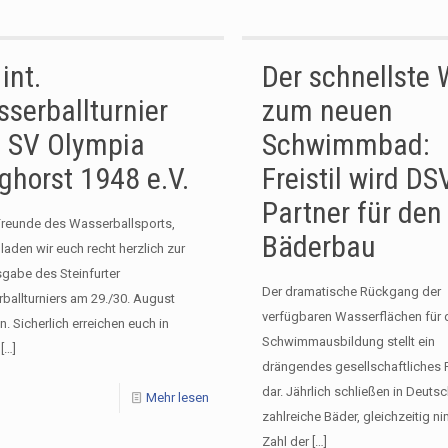
int.
Der schnellste
serballturnier
zum neuen
 SV Olympia
Schwimmbad:
ghorst 1948 e.V.
Freistil wird DS
Partner für den
Freunde des Wasserballsports,
Bäderbau
 laden wir euch recht herzlich zur
sgabe des Steinfurter
Der dramatische Rückgang der
ballturniers am 29./30. August
verfügbaren Wasserflächen für 
n. Sicherlich erreichen euch in
Schwimmausbildung stellt ein
[…]
drängendes gesellschaftliches
dar. Jährlich schließen in Deuts
Mehr lesen
zahlreiche Bäder, gleichzeitig n
Zahl der
[…]