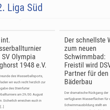
2. Liga Süd
int.
Der schnellste
serballturnier
zum neuen
 SV Olympia
Schwimmbad:
ghorst 1948 e.V.
Freistil wird DS
Partner für den
Freunde des Wasserballsports,
Bäderbau
 laden wir euch recht herzlich zur
sgabe des Steinfurter
Der dramatische Rückgang der
ballturniers am 29./30. August
verfügbaren Wasserflächen für 
n. Sicherlich erreichen euch in
Schwimmausbildung stellt ein
[…]