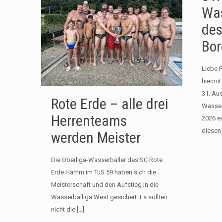
Was
des
Bor
Liebe 
hiermit
31. Au
Rote Erde – alle drei
Wasser
Herrenteams
2026 ei
diesen
werden Meister
Die Oberliga-Wasserballer des SC Rote
Erde Hamm im TuS 59 haben sich die
Meisterschaft und den Aufstieg in die
Wasserballiga West gesichert. Es sollten
nicht die
[…]