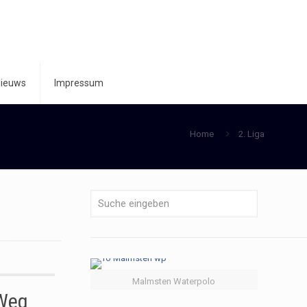
ieuws
Impressum
Home
2. Liga
Malmsten Waterpolo
 Weg