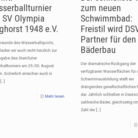
serballturnier
zum neuen
 SV Olympia
Schwimmbad:
ghorst 1948 e.V.
Freistil wird DS
Partner für den
Freunde des Wasserballsports,
Bäderbau
 laden wir euch recht herzlich zur
sgabe des Steinfurter
Der dramatische Rückgang der
ballturniers am 29./30. August
verfügbaren Wasserflächen für 
n. Sicherlich erreichen euch in
Schwimmausbildung stellt ein
[…]
drängendes gesellschaftliches
dar. Jährlich schließen in Deuts
Mehr lesen
zahlreiche Bäder, gleichzeitig n
Zahl der
[…]