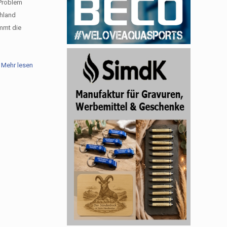
 Problem
chland
immt die
Mehr lesen