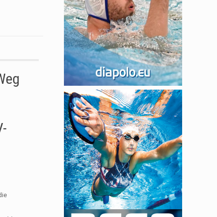
 Weg
V-
die