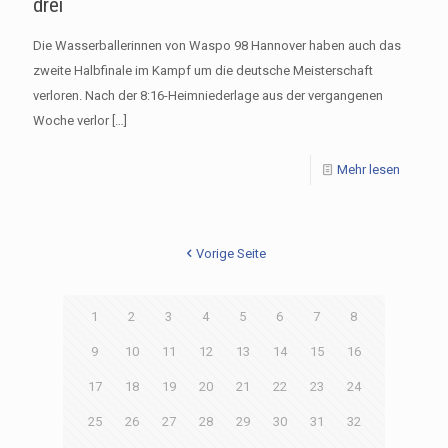
drei
Die Wasserballerinnen von Waspo 98 Hannover haben auch das
zweite Halbfinale im Kampf um die deutsche Meisterschaft
verloren. Nach der 8:16-Heimniederlage aus der vergangenen
Woche verlor
[…]
Mehr lesen
Vorige Seite
1
2
3
4
5
6
7
8
9
10
11
12
13
14
15
16
17
18
19
20
21
22
23
24
25
26
27
28
29
30
31
32