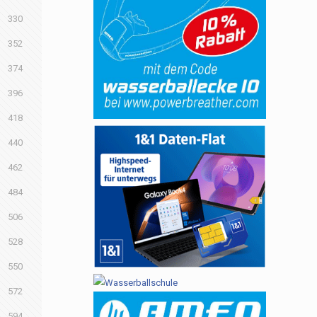
330
352
374
396
418
440
462
484
506
528
550
572
594