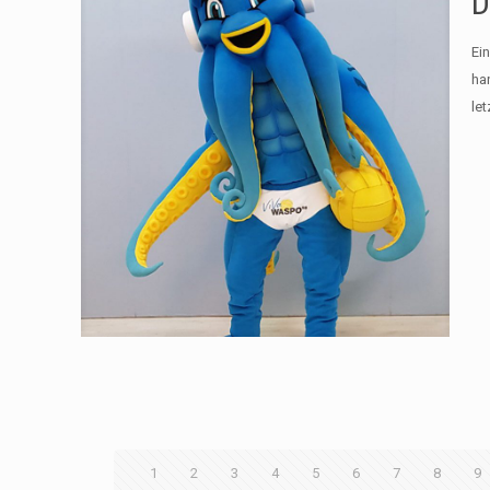
D
Ei
ha
le
1
2
3
4
5
6
7
8
9