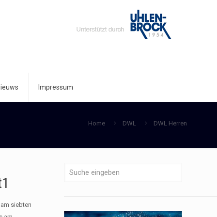
ieuws
Impressum
Home
DWL
DWL Herren
t1
 am siebten
as am