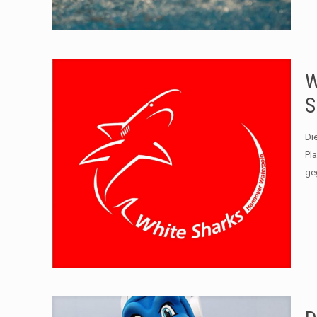
W
S
Di
Pl
ge