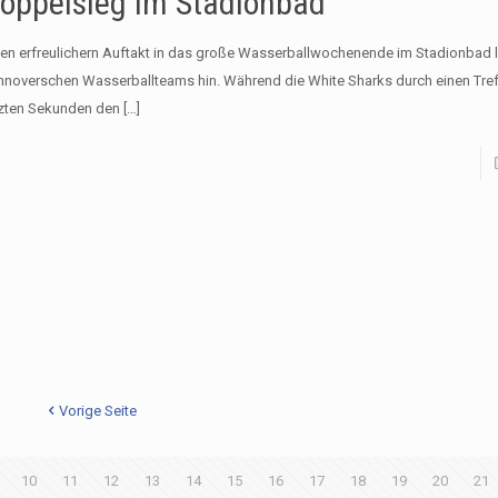
oppelsieg im Stadionbad
nen erfreulichern Auftakt in das große Wasserballwochenende im Stadionbad l
nnoverschen Wasserballteams hin. Während die White Sharks durch einen Tref
tzten Sekunden den
[…]
Vorige Seite
10
11
12
13
14
15
16
17
18
19
20
21