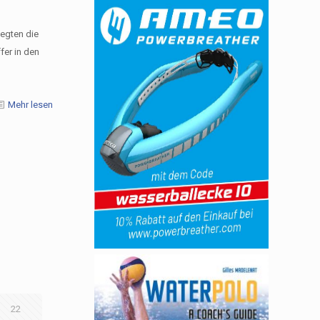
egten die
fer in den
Mehr lesen
22