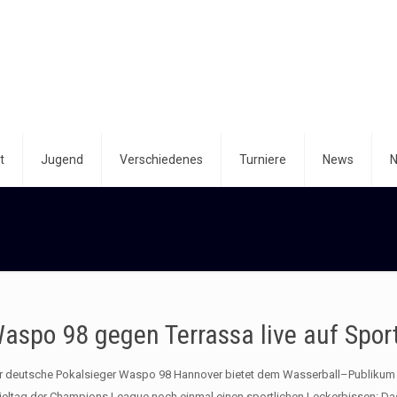
t
Jugend
Verschiedenes
Turniere
News
N
aspo 98 gegen Terrassa live auf Spor
r deutsche Pokalsieger Waspo 98 Hannover bietet dem Wasserball–Publikum
ieltag der Champions League noch einmal einen sportlichen Leckerbissen: D