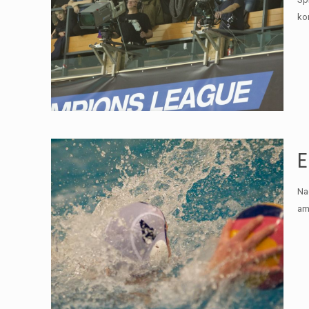
ko
E
Na
am