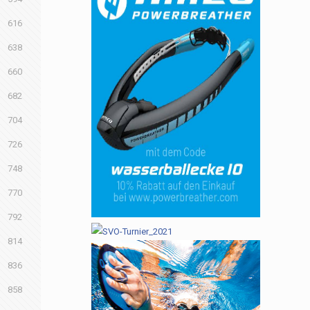
616
638
660
682
704
726
748
770
792
814
836
858