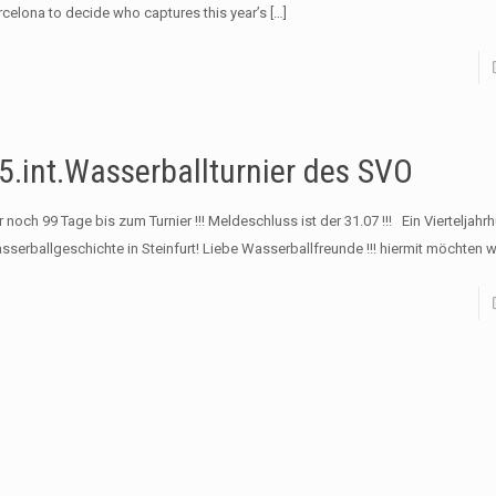
rcelona to decide who captures this year’s
[…]
5.int.Wasserballturnier des SVO
 noch 99 Tage bis zum Turnier !!! Meldeschluss ist der 31.07 !!! Ein Vierteljahr
sserballgeschichte in Steinfurt! Liebe Wasserballfreunde !!! hiermit möchten w