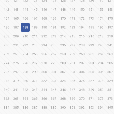
120
121
122
123
124
125
126
127
128
129
130
131
142
143
144
145
146
147
148
149
150
151
152
153
164
165
166
167
168
169
170
171
172
173
174
175
186
187
188
189
190
191
192
193
194
195
196
197
208
209
210
211
212
213
214
215
216
217
218
219
230
231
232
233
234
235
236
237
238
239
240
241
252
253
254
255
256
257
258
259
260
261
262
263
274
275
276
277
278
279
280
281
282
283
284
285
296
297
298
299
300
301
302
303
304
305
306
307
318
319
320
321
322
323
324
325
326
327
328
329
340
341
342
343
344
345
346
347
348
349
350
351
362
363
364
365
366
367
368
369
370
371
372
373
384
385
386
387
388
389
390
391
392
393
394
395