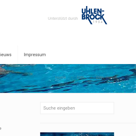
ieuws
Impressum
Home
DWL
DWL Herren
e