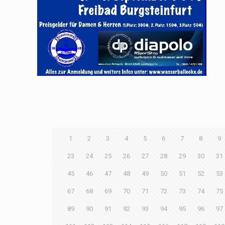
1
2
3
4
5
6
7
8
9
23
24
25
26
27
28
29
30
31
45
46
47
48
49
50
51
52
53
67
68
69
70
71
72
73
74
75
89
90
91
92
93
94
95
96
97