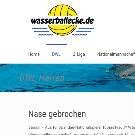
Home
DWL
2. Liga
Nationalmannschaf
DWL Herren
Nase gebrochen
Saison – Aus für Spandau-Nationalspieler Tobias Preuß? Wa
Wasserballmeisterschaft, gegen den ASC Duisburg ab 10. Jun