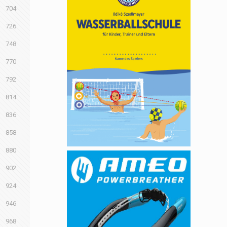
704
726
748
770
792
814
836
858
880
902
924
946
968