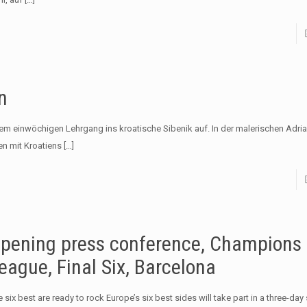
n
m einwöchigen Lehrgang ins kroatische Sibenik auf. In der malerischen Adria
n mit Kroatiens
[…]
pening press conference, Champions
eague, Final Six, Barcelona
 six best are ready to rock Europe’s six best sides will take part in a three-da