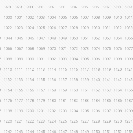
978
979
980
981
982
983
984
985
986
987
988
989
1000
1001
1002
1003
1004
1005
1006
1007
1008
1009
1010
1011
1
1022
1023
1024
1025
1026
1027
1028
1029
1030
1031
1032
1033
3
1044
1045
1046
1047
1048
1049
1050
1051
1052
1053
1054
1055
5
1066
1067
1068
1069
1070
1071
1072
1073
1074
1075
1076
1077
7
1088
1089
1090
1091
1092
1093
1094
1095
1096
1097
1098
1099
9
1110
1111
1112
1113
1114
1115
1116
1117
1118
1119
1120
1121
1
1132
1133
1134
1135
1136
1137
1138
1139
1140
1141
1142
1143
3
1154
1155
1156
1157
1158
1159
1160
1161
1162
1163
1164
1165
5
1176
1177
1178
1179
1180
1181
1182
1183
1184
1185
1186
1187
7
1198
1199
1200
1201
1202
1203
1204
1205
1206
1207
1208
1209
9
1220
1221
1222
1223
1224
1225
1226
1227
1228
1229
1230
1231
1
1242
1243
1244
1245
1246
1247
1248
1249
1250
1251
1252
1253