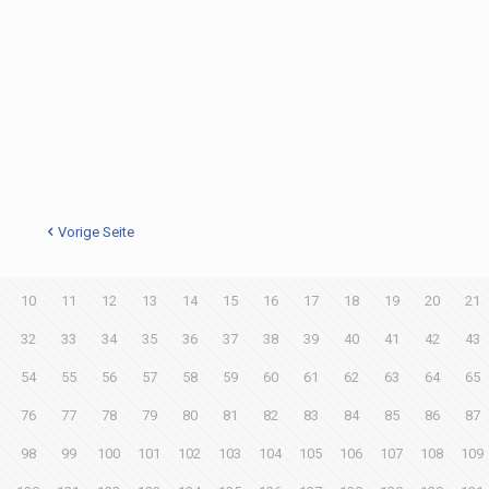
Vorige Seite
10
11
12
13
14
15
16
17
18
19
20
21
32
33
34
35
36
37
38
39
40
41
42
43
54
55
56
57
58
59
60
61
62
63
64
65
76
77
78
79
80
81
82
83
84
85
86
87
98
99
100
101
102
103
104
105
106
107
108
109