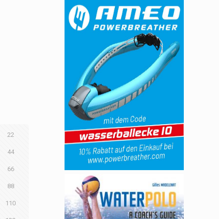
22
44
66
88
110