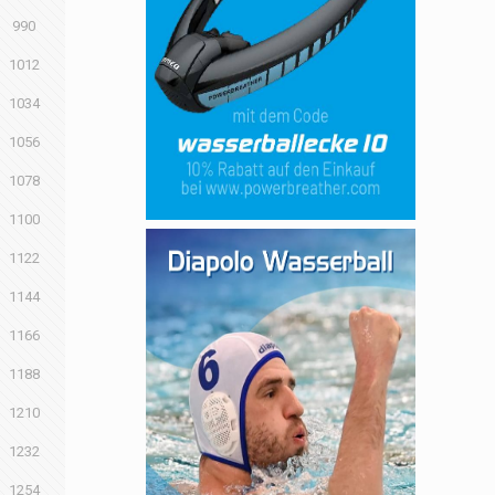
990
1012
1034
1056
1078
1100
1122
1144
1166
1188
1210
1232
1254