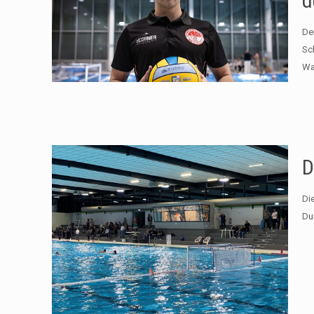
d
De
Sc
Wa
D
Di
Du