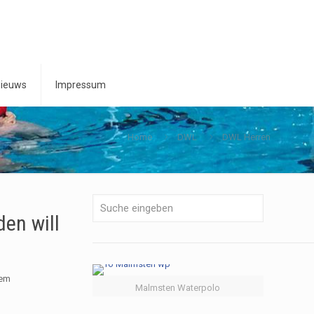
ieuws
Impressum
Home
DWL
DWL Herren
en will
dem
Malmsten Waterpolo