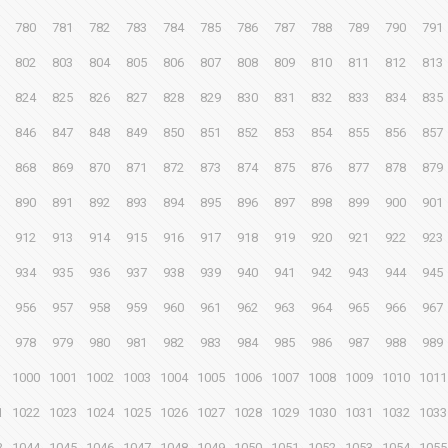
780
781
782
783
784
785
786
787
788
789
790
791
802
803
804
805
806
807
808
809
810
811
812
813
824
825
826
827
828
829
830
831
832
833
834
835
846
847
848
849
850
851
852
853
854
855
856
857
868
869
870
871
872
873
874
875
876
877
878
879
890
891
892
893
894
895
896
897
898
899
900
901
912
913
914
915
916
917
918
919
920
921
922
923
934
935
936
937
938
939
940
941
942
943
944
945
956
957
958
959
960
961
962
963
964
965
966
967
978
979
980
981
982
983
984
985
986
987
988
989
1000
1001
1002
1003
1004
1005
1006
1007
1008
1009
1010
1011
1
1022
1023
1024
1025
1026
1027
1028
1029
1030
1031
1032
1033
3
1044
1045
1046
1047
1048
1049
1050
1051
1052
1053
1054
1055