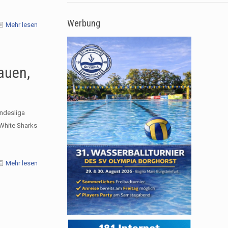
Werbung
Mehr lesen
auen,
ndesliga
White Sharks
Mehr lesen