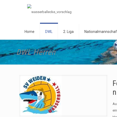
Home
DWL
2. Liga
Nationalmannschaf
DWL Herren
F
n
Au
ei
He