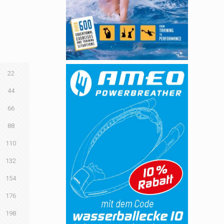
22
44
66
88
110
132
154
176
198