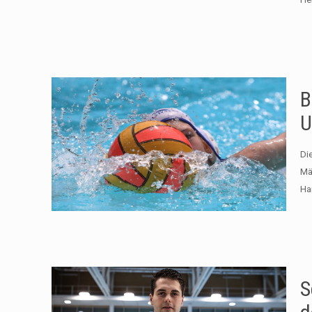
B
U
Di
Mä
Ha
S