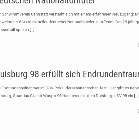
eutschen Nationaltorhüter
r Schwimmverein Cannstatt verstärkt sich mit einem erfahrenen Neuzugang: Mi
hweimer stößt ein aktueller deutscher Nationalspieler zum Team. Der 28-jährig
sserball spielen
[…]
uisburg 98 erfüllt sich Endrundentra
e Endrundenteilnehmer im DSV-Pokal der Männer stehen fest: Hier gibt es neb
isburg, Spandau 04 und Waspo 98 Hannover mit dem Duisburger SV 98 ein
[…]