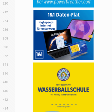
220
242
264
286
308
330
352
374
396
418
440
462
484