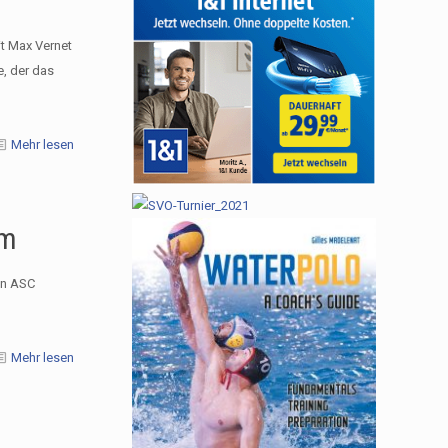
t Max Vernet
e, der das
Mehr lesen
um
en ASC
Mehr lesen