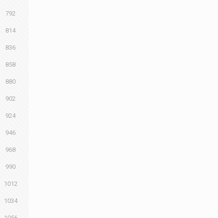
792
814
836
858
880
902
924
946
968
990
1012
1034
1056