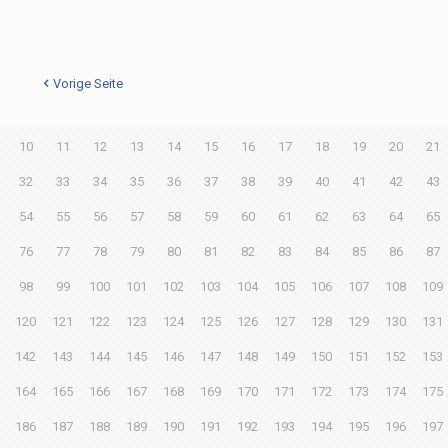
Vorige Seite
10
11
12
13
14
15
16
17
18
19
20
21
32
33
34
35
36
37
38
39
40
41
42
43
54
55
56
57
58
59
60
61
62
63
64
65
76
77
78
79
80
81
82
83
84
85
86
87
98
99
100
101
102
103
104
105
106
107
108
109
120
121
122
123
124
125
126
127
128
129
130
131
142
143
144
145
146
147
148
149
150
151
152
153
164
165
166
167
168
169
170
171
172
173
174
175
186
187
188
189
190
191
192
193
194
195
196
197