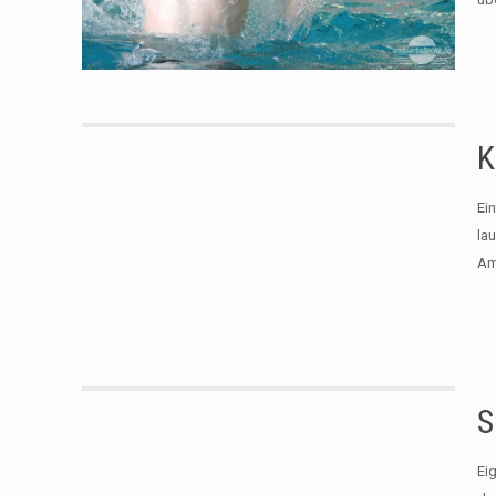
K
Ei
la
Am
S
Ei