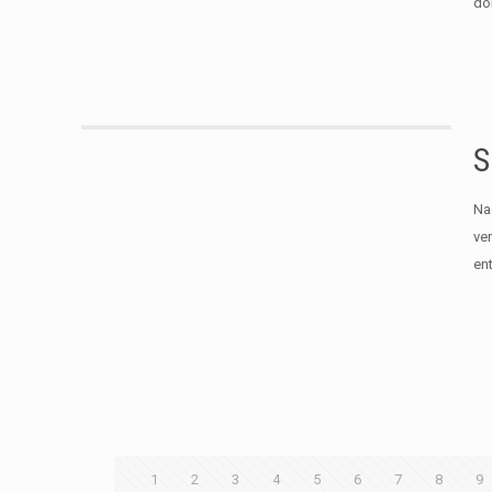
dom
S
Na
ve
en
1
2
3
4
5
6
7
8
9