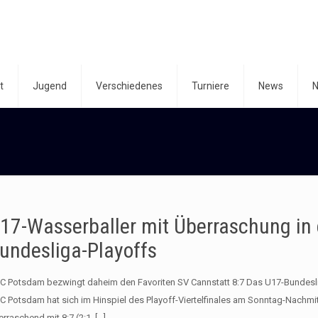
t
Jugend
Verschiedenes
Turniere
News
N
17-Wasserballer mit Überraschung in
undesliga-Playoffs
C Potsdam bezwingt daheim den Favoriten SV Cannstatt 8:7 Das U17-Bundes
C Potsdam hat sich im Hinspiel des Playoff-Viertelfinales am Sonntag-Nachmi
erraschend mit 8:7 (2:1,
[…]