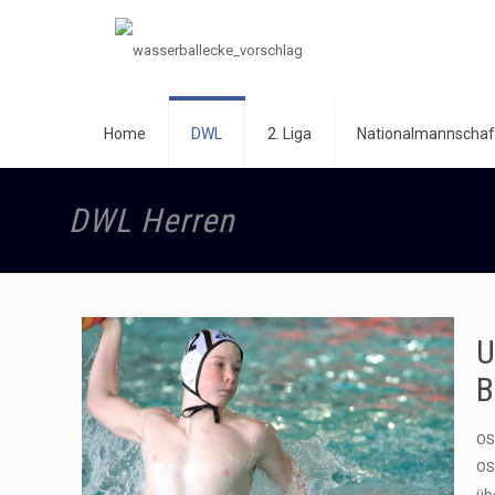
Home
DWL
2. Liga
Nationalmannschaf
DWL Herren
U
B
OS
OS
üb