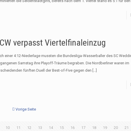
inierten die Seidenstadtgirls, bereits nach dem 1. Viertel stand es 5:1 für den
CW verpasst Viertelfinaleinzug
ch einer 4:12-Niederlage mussten die Bundesliga-Wasserballer des SC Wedd
rgangenen Samstag ihre Playoff-Träume begraben. Die Nordberliner waren im
tscheidenden fünften Duell der Best-of-Five gegen den
[…]
Vorige Seite
10
11
12
13
14
15
16
17
18
19
20
21