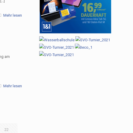
[…]
Mehr lesen
ing am
Mehr lesen
22