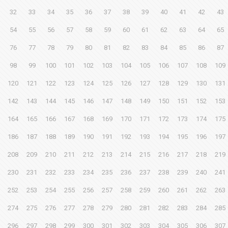
32
33
34
35
36
37
38
39
40
41
42
43
54
55
56
57
58
59
60
61
62
63
64
65
76
77
78
79
80
81
82
83
84
85
86
87
98
99
100
101
102
103
104
105
106
107
108
109
120
121
122
123
124
125
126
127
128
129
130
131
142
143
144
145
146
147
148
149
150
151
152
153
164
165
166
167
168
169
170
171
172
173
174
175
186
187
188
189
190
191
192
193
194
195
196
197
208
209
210
211
212
213
214
215
216
217
218
219
230
231
232
233
234
235
236
237
238
239
240
241
252
253
254
255
256
257
258
259
260
261
262
263
274
275
276
277
278
279
280
281
282
283
284
285
296
297
298
299
300
301
302
303
304
305
306
307