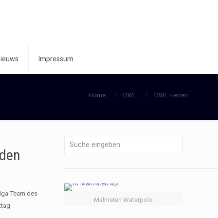
ieuws
Impressum
Home
DWL
DWL Herren
 den
liga-Team des
Malmsten Waterpolo
ttag