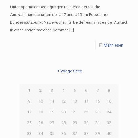
Unter optimalen Bedingungen trainieren derzeit die
Auswahlmannschaften der U17 und U15 am Potsdamer
Bundesstützpunkt Nachwuchs. Für beide Teams ist es der Auftakt
in einen ereignisreichen Sommer.
[…]
Mehr lesen
Vorige Seite
1
2
3
4
5
6
7
8
9
10
11
12
13
14
15
16
17
18
19
20
21
22
23
24
25
26
27
28
29
30
31
32
33
34
35
36
37
38
39
40