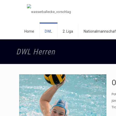
Home
DWL
2. Liga
Nationalmannschaf
DWL Herren
O
Po
jü
Tic