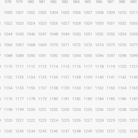
978
979
980
981
982
983
984
985
986
987
988
989
1000
1001
1002
1003
1004
1005
1006
1007
1008
1009
1010
1011
1
1022
1023
1024
1025
1026
1027
1028
1029
1030
1031
1032
1033
3
1044
1045
1046
1047
1048
1049
1050
1051
1052
1053
1054
1055
5
1066
1067
1068
1069
1070
1071
1072
1073
1074
1075
1076
1077
7
1088
1089
1090
1091
1092
1093
1094
1095
1096
1097
1098
1099
9
1110
1111
1112
1113
1114
1115
1116
1117
1118
1119
1120
1121
1
1132
1133
1134
1135
1136
1137
1138
1139
1140
1141
1142
1143
3
1154
1155
1156
1157
1158
1159
1160
1161
1162
1163
1164
1165
5
1176
1177
1178
1179
1180
1181
1182
1183
1184
1185
1186
1187
7
1198
1199
1200
1201
1202
1203
1204
1205
1206
1207
1208
1209
9
1220
1221
1222
1223
1224
1225
1226
1227
1228
1229
1230
1231
1
1242
1243
1244
1245
1246
1247
1248
1249
1250
1251
1252
1253