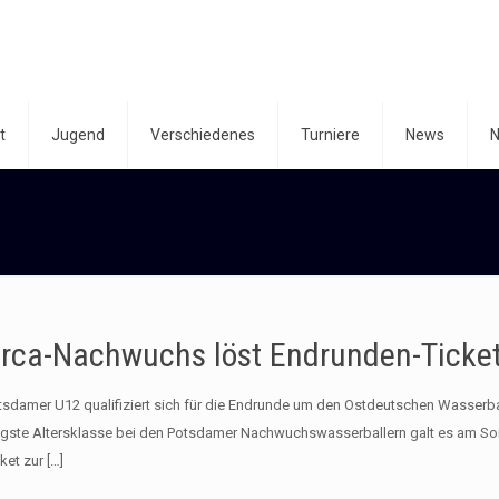
t
Jugend
Verschiedenes
Turniere
News
N
rca-Nachwuchs löst Endrunden-Ticke
tsdamer U12 qualifiziert sich für die Endrunde um den Ostdeutschen Wasserba
ngste Altersklasse bei den Potsdamer Nachwuchswasserballern galt es am So
ket zur
[…]