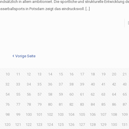
ndsätzlich in allem ambitioniert. Die sportliche und strukturelle Entwicklung d
sserballsports in Potsdam zeigt das eindrucksvoll.
[…]
Vorige Seite
10
11
12
13
14
15
16
17
18
19
20
21
32
33
34
35
36
37
38
39
40
41
42
43
54
55
56
57
58
59
60
61
62
63
64
65
76
77
78
79
80
81
82
83
84
85
86
87
98
99
100
101
102
103
104
105
106
107
108
109
120
121
122
123
124
125
126
127
128
129
130
131