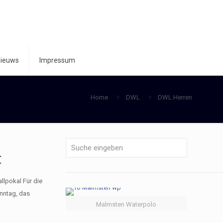
ieuws
Impressum
Home
DWL
DWL Herren
t
llpokal Für die
nntag, das
Malmsten Waterpolo