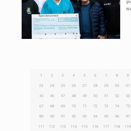
gru
Wa
1
2
3
4
5
6
7
8
9
23
24
25
26
27
28
29
30
31
45
46
47
48
49
50
51
52
53
67
68
69
70
71
72
73
74
75
89
90
91
92
93
94
95
96
97
111
112
113
114
115
116
117
118
119