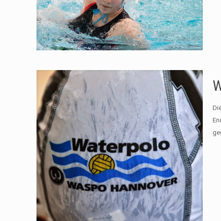
W
Di
En
ge