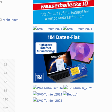
es
Mehr lesen
22
44
66
88
110
132