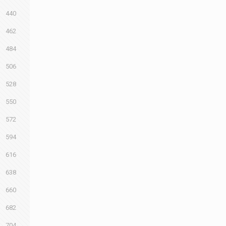
440
462
484
506
528
550
572
594
616
638
660
682
704