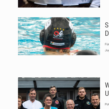
S
D
Für
Ju
W
U
Po