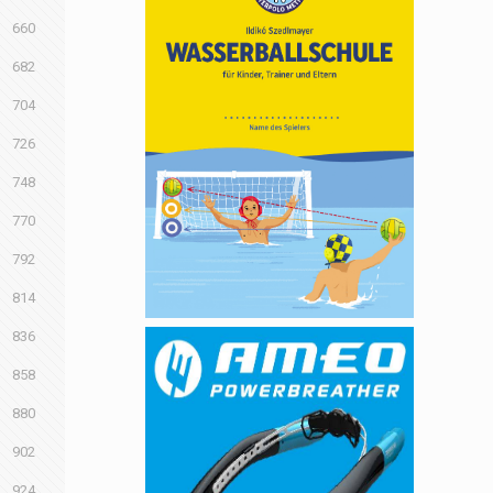
660
682
704
726
748
770
792
814
836
858
880
902
924