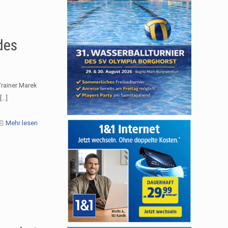
des
rainer Marek
[…]
Mehr lesen