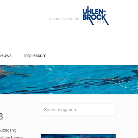
ieuws
Impressum
Home
DWL
DWL Herren
8
euzugang:
nik im besten