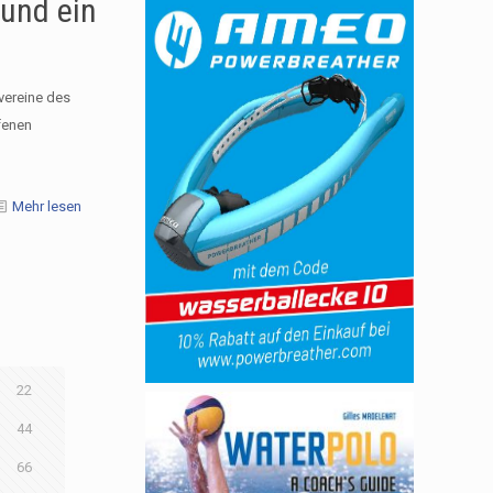
 und ein
vereine des
fenen
Mehr lesen
22
44
66