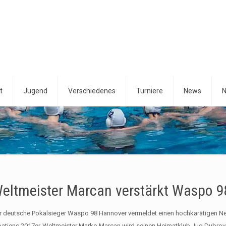
t
Jugend
Verschiedenes
Turniere
News
N
eltmeister Marcan verstärkt Waspo 9
r deutsche Pokalsieger Waspo 98 Hannover vermeldet einen hochkarätigen N
oatiens 2017er-Weltmeister Marko Marcan wird seinen Heimatklub Jug Dubrov