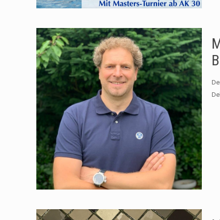
M
B
De
De