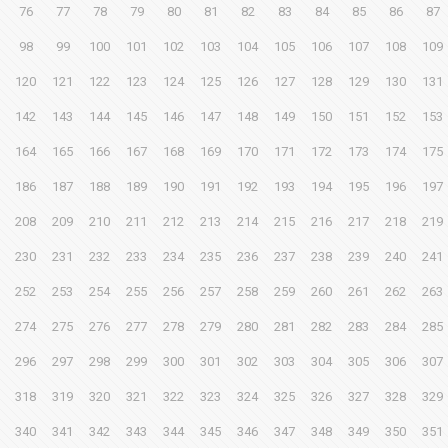
76
77
78
79
80
81
82
83
84
85
86
87
98
99
100
101
102
103
104
105
106
107
108
109
120
121
122
123
124
125
126
127
128
129
130
131
142
143
144
145
146
147
148
149
150
151
152
153
164
165
166
167
168
169
170
171
172
173
174
175
186
187
188
189
190
191
192
193
194
195
196
197
208
209
210
211
212
213
214
215
216
217
218
219
230
231
232
233
234
235
236
237
238
239
240
241
252
253
254
255
256
257
258
259
260
261
262
263
274
275
276
277
278
279
280
281
282
283
284
285
296
297
298
299
300
301
302
303
304
305
306
307
318
319
320
321
322
323
324
325
326
327
328
329
340
341
342
343
344
345
346
347
348
349
350
351