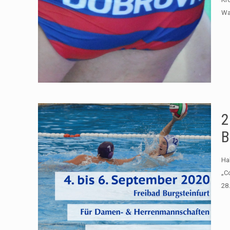
Wa
2
B
Ha
„C
28.