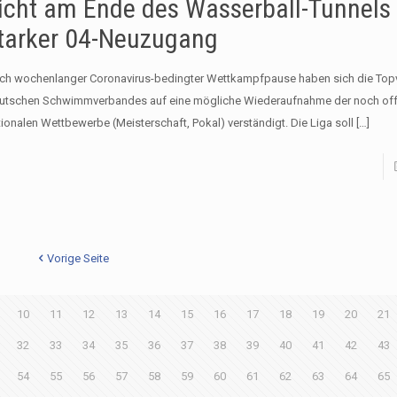
icht am Ende des Wasserball-Tunnels
tarker 04-Neuzugang
ch wochenlanger Coronavirus-bedingter Wettkampfpause haben sich die Top
utschen Schwimmverbandes auf eine mögliche Wiederaufnahme der noch of
tionalen Wettbewerbe (Meisterschaft, Pokal) verständigt. Die Liga soll
[…]
Vorige Seite
10
11
12
13
14
15
16
17
18
19
20
21
32
33
34
35
36
37
38
39
40
41
42
43
54
55
56
57
58
59
60
61
62
63
64
65