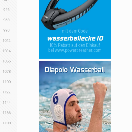
946
968
990
1012
1034
1056
1078
1100
1122
1144
1166
1188