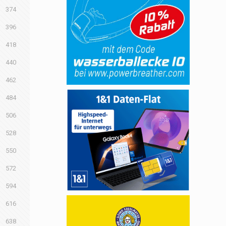
374
396
418
440
462
484
506
528
550
572
594
616
638