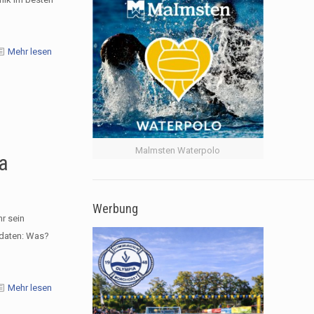
Mehr lesen
Malmsten Waterpolo
a
Werbung
hr sein
rdaten: Was?
Mehr lesen