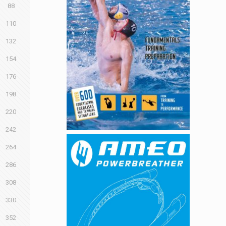
88
110
132
154
176
198
220
242
264
286
308
330
352