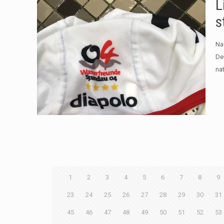
L
s
Na
De
na
1
2
3
4
5
6
7
8
9
23
24
25
26
27
28
29
30
31
45
46
47
48
49
50
51
52
53