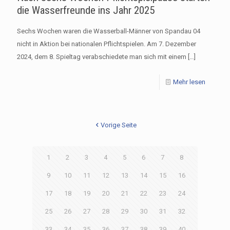
die Wasserfreunde ins Jahr 2025
Sechs Wochen waren die Wasserball-Männer von Spandau 04
nicht in Aktion bei nationalen Pflichtspielen. Am 7. Dezember
2024, dem 8. Spieltag verabschiedete man sich mit einem
[…]
Mehr lesen
Vorige Seite
1
2
3
4
5
6
7
8
9
10
11
12
13
14
15
16
17
18
19
20
21
22
23
24
25
26
27
28
29
30
31
32
33
34
35
36
37
38
39
40