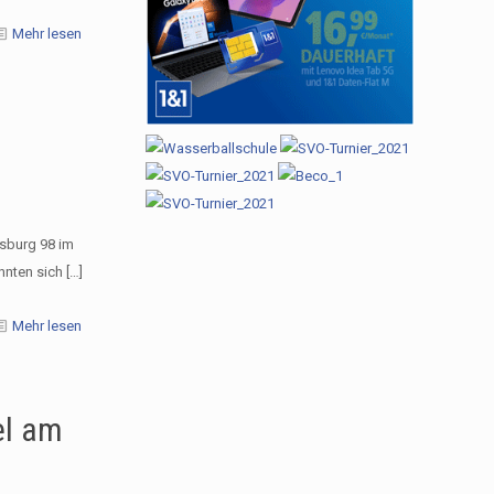
Mehr lesen
isburg 98 im
nnten sich
[…]
Mehr lesen
el am