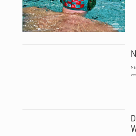
N
Na
ve
D
W