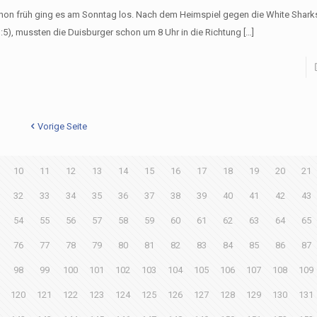
hon früh ging es am Sonntag los. Nach dem Heimspiel gegen die White Shark
1:5), mussten die Duisburger schon um 8 Uhr in die Richtung
[…]
Vorige Seite
10
11
12
13
14
15
16
17
18
19
20
21
32
33
34
35
36
37
38
39
40
41
42
43
54
55
56
57
58
59
60
61
62
63
64
65
76
77
78
79
80
81
82
83
84
85
86
87
98
99
100
101
102
103
104
105
106
107
108
109
120
121
122
123
124
125
126
127
128
129
130
131