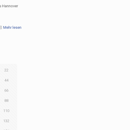
s Hannover
Mehr lesen
22
44
66
88
110
132