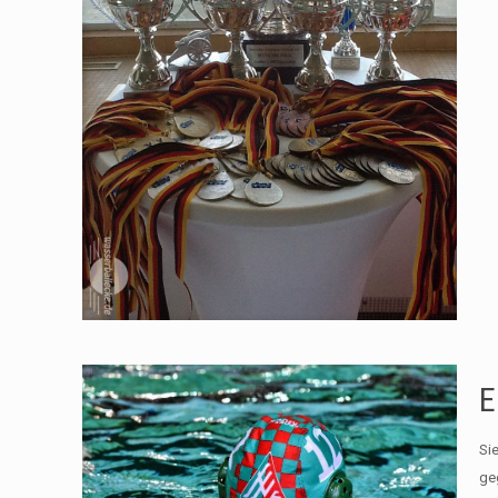
E
Si
ge