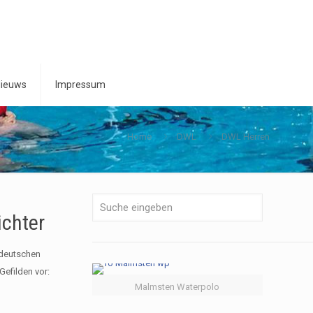
ieuws
Impressum
Home
DWL
DWL Herren
chter
 deutschen
efilden vor:
Malmsten Waterpolo