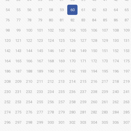
54
55
56
57
58
59
60
61
62
63
64
65
76
77
78
79
80
81
82
83
84
85
86
87
98
99
100
101
102
103
104
105
106
107
108
109
120
121
122
123
124
125
126
127
128
129
130
131
142
143
144
145
146
147
148
149
150
151
152
153
164
165
166
167
168
169
170
171
172
173
174
175
186
187
188
189
190
191
192
193
194
195
196
197
208
209
210
211
212
213
214
215
216
217
218
219
230
231
232
233
234
235
236
237
238
239
240
241
252
253
254
255
256
257
258
259
260
261
262
263
274
275
276
277
278
279
280
281
282
283
284
285
296
297
298
299
300
301
302
303
304
305
306
307