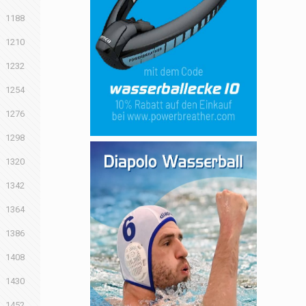
1188
1210
1232
1254
1276
1298
1320
1342
1364
1386
1408
1430
1452