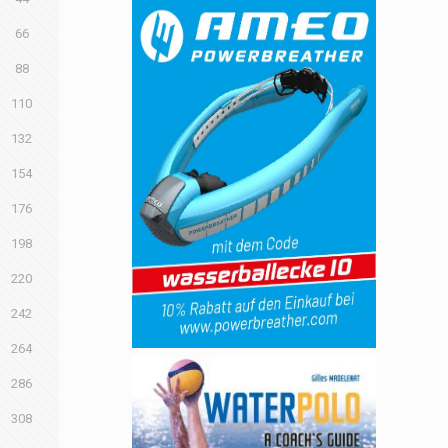
66
88
110
132
154
176
198
220
242
264
286
308