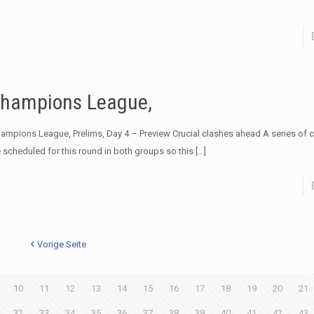
hampions League,
Champions League, Prelims, Day 4 – Preview Crucial clashes ahead A series of cr
e scheduled for this round in both groups so this
[…]
Vorige Seite
10
11
12
13
14
15
16
17
18
19
20
21
32
33
34
35
36
37
38
39
40
41
42
43