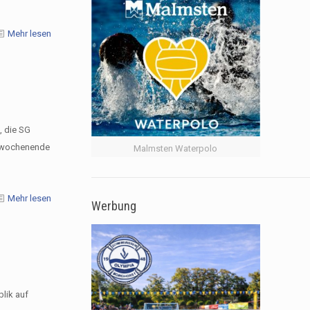
Mehr lesen
, die SG
elwochenende
Malmsten Waterpolo
Mehr lesen
Werbung
lik auf