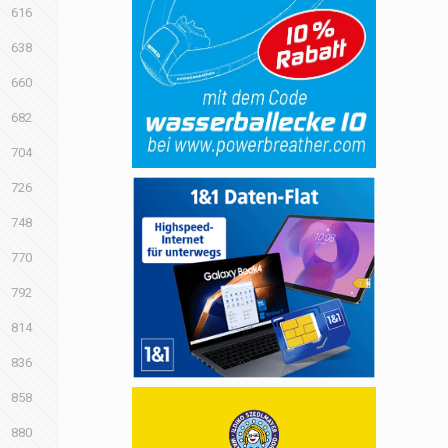
616
638
660
682
704
726
748
770
792
814
836
858
880