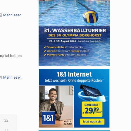
Mehr lesen
ucial battles
Mehr lesen
22
44