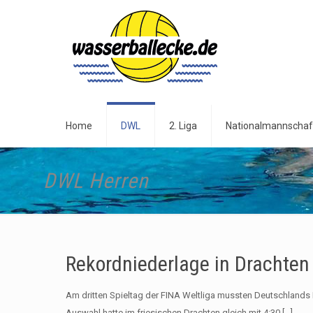
Home
DWL
2. Liga
Nationalmannschaf
DWL Herren
Rekordniederlage in Drachten
Am dritten Spieltag der FINA Weltliga mussten Deutschlands
Auswahl hatte im friesischen Drachten gleich mit 4:30
[…]