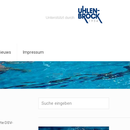
ieuws
Impressum
Home
DWL
DWL Herren
rte DSV-