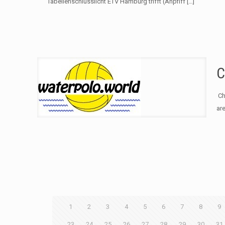
Tabellenschlusslicht ETV Hamburg trifft (Anpfiff
[…]
C
​ 
ar
1
2
3
4
5
6
7
8
9
23
24
25
26
27
28
29
30
31