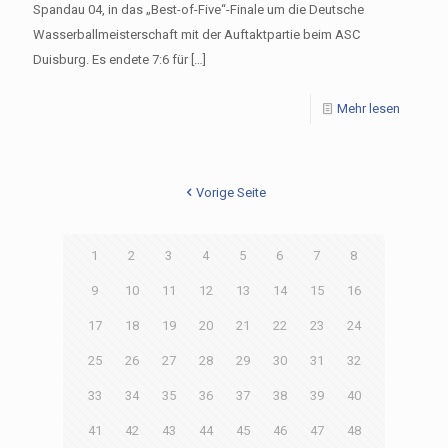
Spandau 04, in das „Best-of-Five“-Finale um die Deutsche
Wasserballmeisterschaft mit der Auftaktpartie beim ASC
Duisburg. Es endete 7:6 für
[…]
Mehr lesen
Vorige Seite
1
2
3
4
5
6
7
8
9
10
11
12
13
14
15
16
17
18
19
20
21
22
23
24
25
26
27
28
29
30
31
32
33
34
35
36
37
38
39
40
41
42
43
44
45
46
47
48