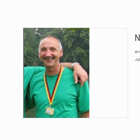
N
Am 
Ja