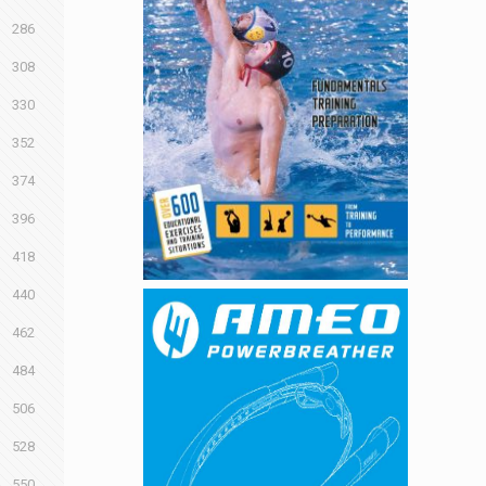
286
308
330
352
374
396
418
440
462
484
506
528
550