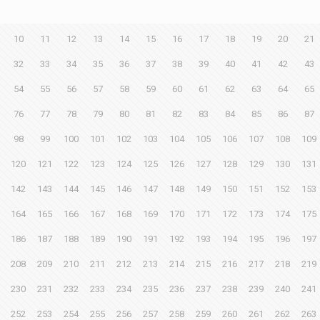
10
11
12
13
14
15
16
17
18
19
20
21
32
33
34
35
36
37
38
39
40
41
42
43
54
55
56
57
58
59
60
61
62
63
64
65
76
77
78
79
80
81
82
83
84
85
86
87
98
99
100
101
102
103
104
105
106
107
108
109
120
121
122
123
124
125
126
127
128
129
130
131
142
143
144
145
146
147
148
149
150
151
152
153
164
165
166
167
168
169
170
171
172
173
174
175
186
187
188
189
190
191
192
193
194
195
196
197
208
209
210
211
212
213
214
215
216
217
218
219
230
231
232
233
234
235
236
237
238
239
240
241
252
253
254
255
256
257
258
259
260
261
262
263