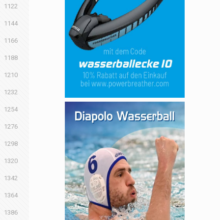
1122
1144
1166
1188
1210
1232
1254
1276
1298
1320
1342
1364
1386