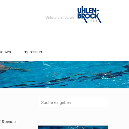
ieuws
Impressum
Home
DWL
DWL Herren
015 berufen