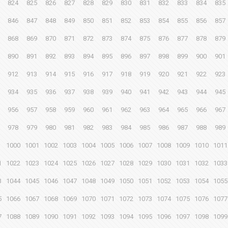
824
825
826
827
828
829
830
831
832
833
834
835
846
847
848
849
850
851
852
853
854
855
856
857
868
869
870
871
872
873
874
875
876
877
878
879
890
891
892
893
894
895
896
897
898
899
900
901
912
913
914
915
916
917
918
919
920
921
922
923
934
935
936
937
938
939
940
941
942
943
944
945
956
957
958
959
960
961
962
963
964
965
966
967
978
979
980
981
982
983
984
985
986
987
988
989
1000
1001
1002
1003
1004
1005
1006
1007
1008
1009
1010
1011
1
1022
1023
1024
1025
1026
1027
1028
1029
1030
1031
1032
1033
3
1044
1045
1046
1047
1048
1049
1050
1051
1052
1053
1054
1055
5
1066
1067
1068
1069
1070
1071
1072
1073
1074
1075
1076
1077
7
1088
1089
1090
1091
1092
1093
1094
1095
1096
1097
1098
1099