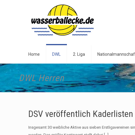
Home
DWL
2. Liga
Nationalmannschaf
DWL Herren
DSV veröffentlich Kaderlisten
Insgesamt 30 weibliche Aktive aus sieben Erstligavereinen s
worden. Das größte Kontingent stellt dabei
[…]