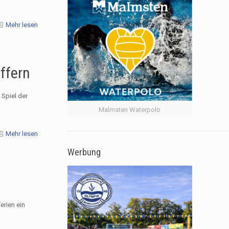
Mehr lesen
effern
 Spiel der
Malmsten Waterpolo
Mehr lesen
Werbung
erien ein