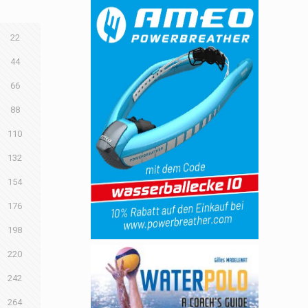
22
44
66
88
110
132
154
176
198
220
242
264