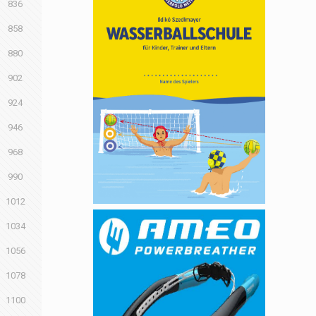
836
858
880
902
924
946
968
990
1012
1034
1056
1078
1100