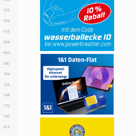
572
594
616
638
660
682
704
726
748
770
792
814