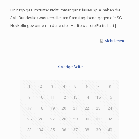
Ein ruppiges, mitunter nicht immer ganz faires Spiel haben die
SVL-Bundesligawasserballer am Samstagabend gegen die SG
Neukölln gewonnen. In der ersten Hälfte war die Partie hart
[…]
Mehr lesen
Vorige Seite
1
2
3
4
5
6
7
8
9
10
11
12
13
14
15
16
17
18
19
20
21
22
23
24
25
26
27
28
29
30
31
32
33
34
35
36
37
38
39
40