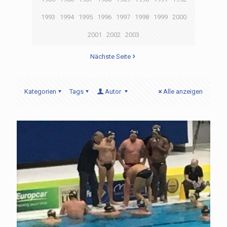
1993
1994
1995
1996
1997
1998
1999
2000
2001
2002
2003
Nächste Seite
Kategorien
Tags
Autor
Alle anzeigen