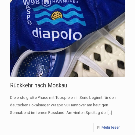
Rückkehr nach Moskau
Die erste große Phase mit Topspielen in Serie beginnt für den
deutschen Pokalsieger Waspo 98 Hannover am heutigen
Sonnabend im fernen Russland: Am vierten Spieltag der
[…]
Mehr lesen