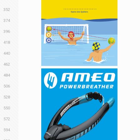
352
374
396
418
440
462
484
506
528
550
572
594