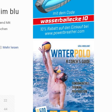
 im blu
end Mit
schen
Mehr lesen
22
44