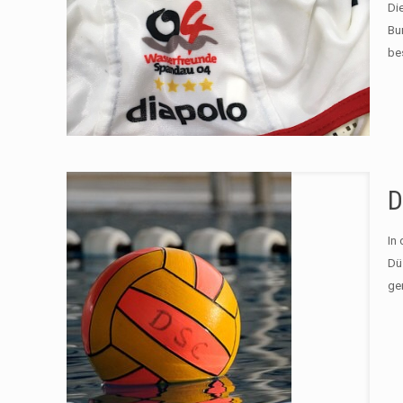
Di
Bu
be
D
In
Dü
ge