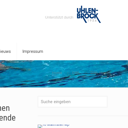
ieuws
Impressum
Home
DWL
DWL Herren
nen
nende