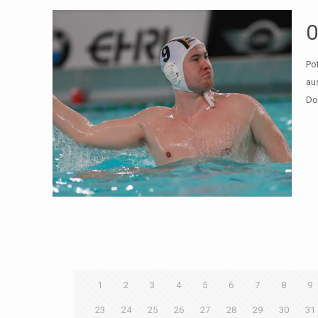
O
Po
au
Do
1
2
3
4
5
6
7
8
9
23
24
25
26
27
28
29
30
31