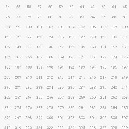
54
55
56
57
58
59
60
61
62
63
64
65
76
77
78
79
80
81
82
83
84
85
86
87
98
99
100
101
102
103
104
105
106
107
108
109
120
121
122
123
124
125
126
127
128
129
130
131
142
143
144
145
146
147
148
149
150
151
152
153
164
165
166
167
168
169
170
171
172
173
174
175
186
187
188
189
190
191
192
193
194
195
196
197
208
209
210
211
212
213
214
215
216
217
218
219
230
231
232
233
234
235
236
237
238
239
240
241
252
253
254
255
256
257
258
259
260
261
262
263
274
275
276
277
278
279
280
281
282
283
284
285
296
297
298
299
300
301
302
303
304
305
306
307
318
319
320
321
322
323
324
325
326
327
328
329