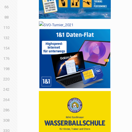
66
88
110
132
154
176
198
220
242
264
286
308
330