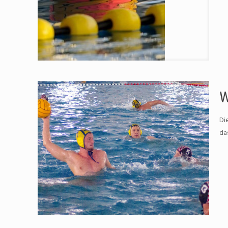
W
Di
da