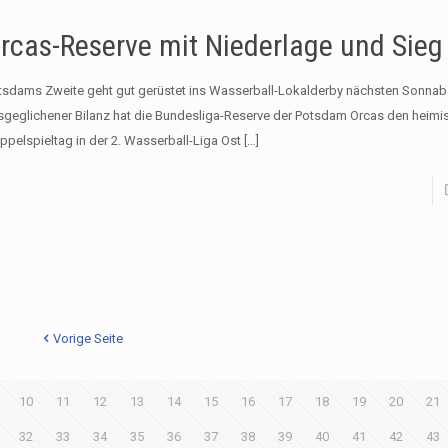
rcas-Reserve mit Niederlage und Sieg
tsdams Zweite geht gut gerüstet ins Wasserball-Lokalderby nächsten Sonnab
sgeglichener Bilanz hat die Bundesliga-Reserve der Potsdam Orcas den heimi
ppelspieltag in der 2. Wasserball-Liga Ost
[…]
Vorige Seite
10
11
12
13
14
15
16
17
18
19
20
21
32
33
34
35
36
37
38
39
40
41
42
43