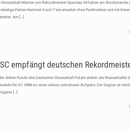
e Wasserball-Männer von Rekordmeister Spandau 04 haben am Wochenende a
ndesliga-Partien Nummer 6 und 7 wie erwartet ohne Punktverlust und mit klare
stritten. Am
[…]
SC empfängt deutschen Rekordmeist
 der dritten Runde des Deutschen Wasserball Pokals stehen die Wasserballer 
sseldorfer SC 1898 vor einer nahezu unlösbaren Aufgabe. Der Gegner ist näml
ringerer
[…]