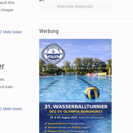
uch ihre
Malmsten Waterpolo
n Siegen
Werbung
Mehr lesen
er
des
ich kein
Mehr lesen