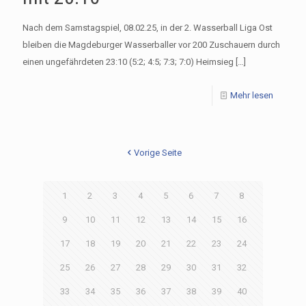
Nach dem Samstagspiel, 08.02.25, in der 2. Wasserball Liga Ost
bleiben die Magdeburger Wasserballer vor 200 Zuschauern durch
einen ungefährdeten 23:10 (5:2; 4:5; 7:3; 7:0) Heimsieg
[…]
Mehr lesen
Vorige Seite
1
2
3
4
5
6
7
8
9
10
11
12
13
14
15
16
17
18
19
20
21
22
23
24
25
26
27
28
29
30
31
32
33
34
35
36
37
38
39
40