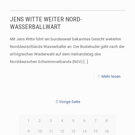
JENS WITTE WEITER NORD-
WASSERBALLWART
Mit Jens Witte führt ein bundesweit bekanntes Gesicht weiterhin
Norddeutschlands Wasserballer an: Der Buxtehuder geht nach der
erfolgreichen Wiederwahl auf dem Verbandstag des
Norddeutschen Schwimmverbands (NSV)
[…]
Mehr lesen
Vorige Seite
1
2
3
4
5
6
7
8
9
10
11
12
13
14
15
16