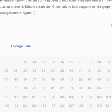
ne neues Finale wird es am Sonntag beim olympischen Wasserallturnier in Toki
ben: Im ersten Halbfinale setzte sich Griechenland überzeugend mit 8:6 gegen
kordgewinner Ungarn
[…]
Vorige Seite
10
11
12
13
14
15
16
17
18
19
20
21
32
33
34
35
36
37
38
39
40
41
42
43
54
55
56
57
58
59
60
61
62
63
64
65
76
77
78
79
80
81
82
83
84
85
86
87
98
99
100
101
102
103
104
105
106
107
108
109
120
121
122
123
124
125
126
127
128
129
130
131