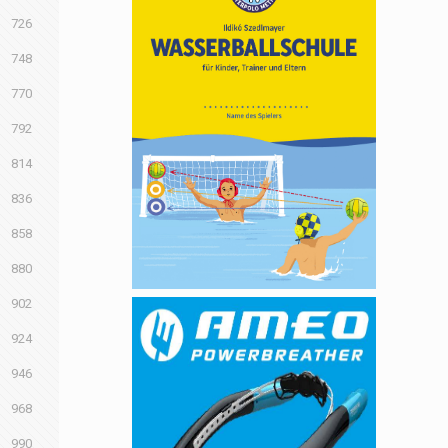
726
748
770
792
814
836
858
880
902
924
946
968
990