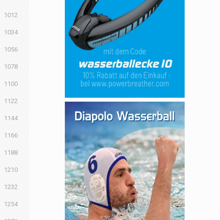
1012
1034
1056
1078
1100
1122
1144
1166
1188
1210
1232
1254