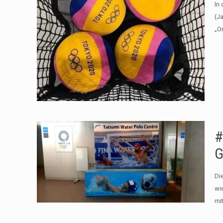
In
(J
„O
#
G
Di
wi
mit