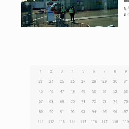
Ei
ge
Re
1
2
3
4
5
6
7
8
9
23
24
25
26
27
28
29
30
31
45
46
47
48
49
50
51
52
53
67
68
69
70
71
72
73
74
75
89
90
91
92
93
94
95
96
97
111
112
113
114
115
116
117
118
119