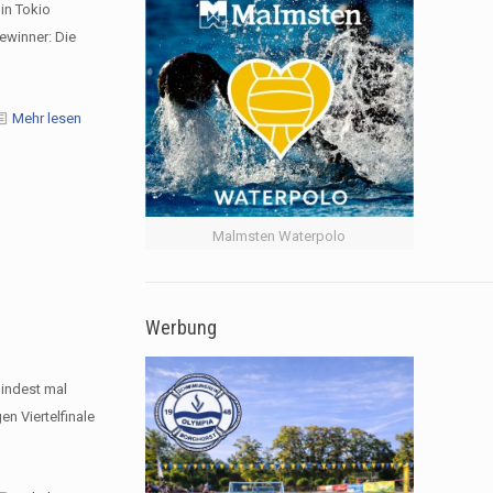
 in Tokio
ewinner: Die
Mehr lesen
Malmsten Waterpolo
Werbung
mindest mal
n Viertelfinale