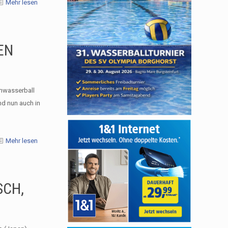
Mehr lesen
EN
enwasserball
d nun auch in
Mehr lesen
SCH,