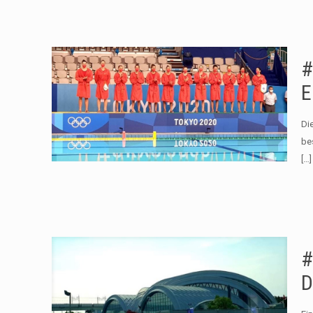
#
E
Di
be
[…]
#
D