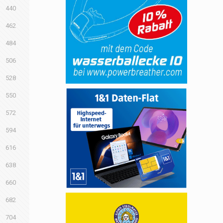
440
462
484
506
528
550
572
594
616
638
660
682
704