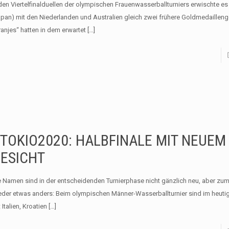
 den Viertelfinalduellen der olympischen Frauenwasserballturniers erwischte es
apan) mit den Niederlanden und Australien gleich zwei frühere Goldmedailleng
ranjes“ hatten in dem erwartet
[…]
TOKIO2020: HALBFINALE MIT NEUEM
ESICHT
e Namen sind in der entscheidenden Turnierphase nicht gänzlich neu, aber zu
eder etwas anders: Beim olympischen Männer-Wasserballturnier sind im heutige
 Italien, Kroatien
[…]