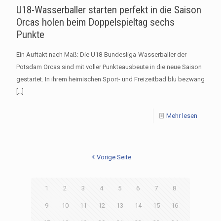
U18-Wasserballer starten perfekt in die Saison
Orcas holen beim Doppelspieltag sechs
Punkte
Ein Auftakt nach Maß: Die U18-Bundesliga-Wasserballer der
Potsdam Orcas sind mit voller Punkteausbeute in die neue Saison
gestartet. In ihrem heimischen Sport- und Freizeitbad blu bezwang
[…]
Mehr lesen
Vorige Seite
1
2
3
4
5
6
7
8
9
10
11
12
13
14
15
16