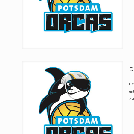
P
De
un
2:4