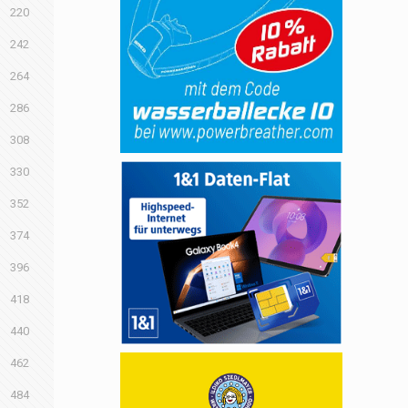
220
242
264
286
308
330
352
374
396
418
440
462
484