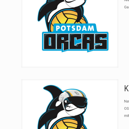
Ga
K
Na
OS
mi