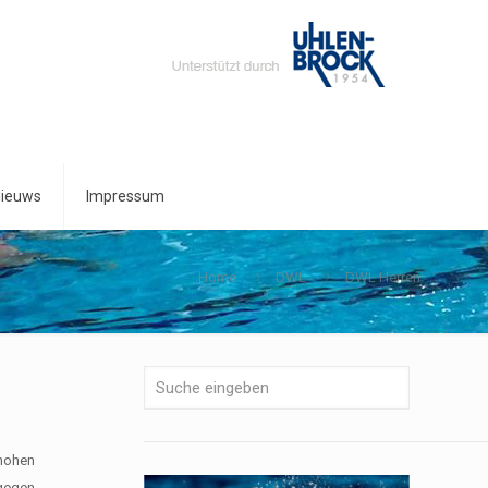
ieuws
Impressum
Home
DWL
DWL Herren
 hohen
 gegen