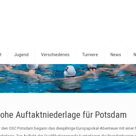
t
Jugend
Verschiedenes
Turniere
News
N
ohe Auftaktniederlage für Potsdam
r den OSC Potsdam begann das diesjährige Europapokal-Abenteuer mit einer
ederlage: Zun Auftakt der Qualifikationsrunde II unterlagen die Brandenburger