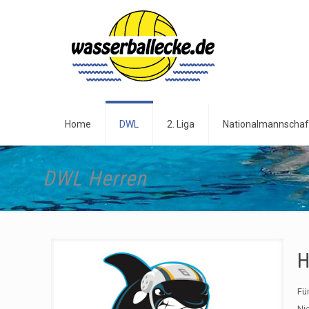
Home
DWL
2. Liga
Nationalmannschaf
DWL Herren
H
Fü
Ni