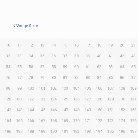
Vorige Seite
10
11
12
13
14
15
16
17
18
19
20
21
32
33
34
35
36
37
38
39
40
41
42
43
54
55
56
57
58
59
60
61
62
63
64
65
76
77
78
79
80
81
82
83
84
85
86
87
98
99
100
101
102
103
104
105
106
107
108
109
120
121
122
123
124
125
126
127
128
129
130
131
142
143
144
145
146
147
148
149
150
151
152
153
164
165
166
167
168
169
170
171
172
173
174
175
186
187
188
189
190
191
192
193
194
195
196
197