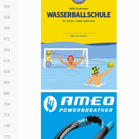
506
528
550
572
594
616
638
660
682
704
726
748
770