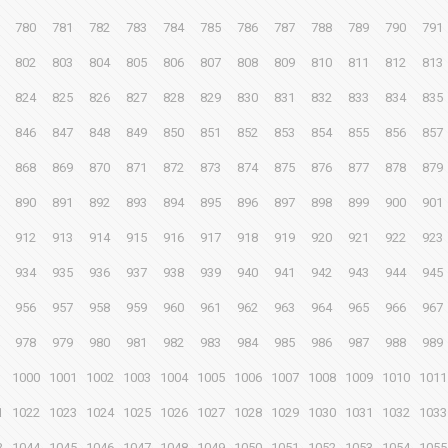
780
781
782
783
784
785
786
787
788
789
790
791
802
803
804
805
806
807
808
809
810
811
812
813
824
825
826
827
828
829
830
831
832
833
834
835
846
847
848
849
850
851
852
853
854
855
856
857
868
869
870
871
872
873
874
875
876
877
878
879
890
891
892
893
894
895
896
897
898
899
900
901
912
913
914
915
916
917
918
919
920
921
922
923
934
935
936
937
938
939
940
941
942
943
944
945
956
957
958
959
960
961
962
963
964
965
966
967
978
979
980
981
982
983
984
985
986
987
988
989
1000
1001
1002
1003
1004
1005
1006
1007
1008
1009
1010
1011
1
1022
1023
1024
1025
1026
1027
1028
1029
1030
1031
1032
1033
3
1044
1045
1046
1047
1048
1049
1050
1051
1052
1053
1054
1055