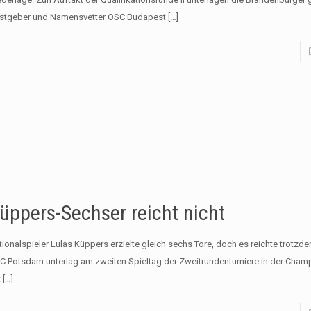
stgeber und Namensvetter OSC Budapest
[…]
üppers-Sechser reicht nicht
tionalspieler Lulas Küppers erzielte gleich sechs Tore, doch es reichte trotzde
C Potsdam unterlag am zweiten Spieltag der Zweitrundenturniere in der Cha
t
[…]