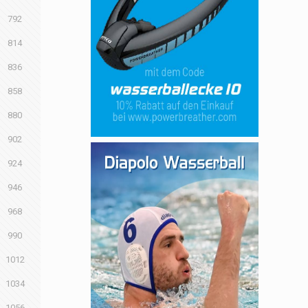
792
814
836
858
880
902
924
946
968
990
1012
1034
1056