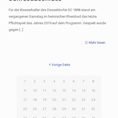
Für die Wasserballer des Düsseldorfer SC 1898 stand am
vergangenen Samstag im heimischen Rheinbad das letzte
Pflichtspiel des Jahres 2019 auf dem Programm. Gespielt wurde
gegen
[…]
Mehr lesen
Vorige Seite
1
2
3
4
5
6
7
8
9
10
11
12
13
14
15
16
17
18
19
20
21
22
23
24
25
26
27
28
29
30
31
32