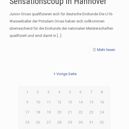
Sensationscoup in Hannover
Junior-Orcas qualifizieren sich für deutsche Endrunde Die U16-
Wasserballer der Potsdam Orcas haben sich vollkommen
überraschend für die Endrunde der nationalen Meisterschaften
qualifiziert und sind damit in
[…]
Mehr lesen
Vorige Seite
1
2
3
4
5
6
7
8
9
10
11
12
13
14
15
16
17
18
19
20
21
22
23
24
25
26
27
28
29
30
31
32