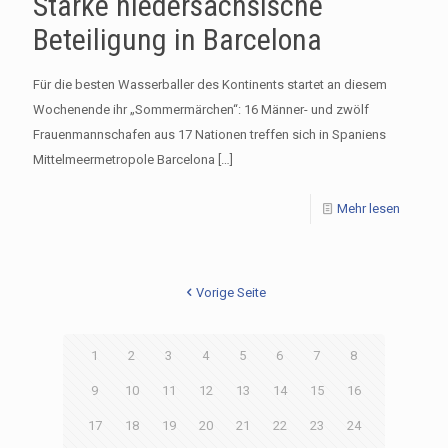
Starke niedersächsische
Beteiligung in Barcelona
Für die besten Wasserballer des Kontinents startet an diesem
Wochenende ihr „Sommermärchen“: 16 Männer- und zwölf
Frauenmannschafen aus 17 Nationen treffen sich in Spaniens
Mittelmeermetropole Barcelona
[…]
Mehr lesen
Vorige Seite
1
2
3
4
5
6
7
8
9
10
11
12
13
14
15
16
17
18
19
20
21
22
23
24