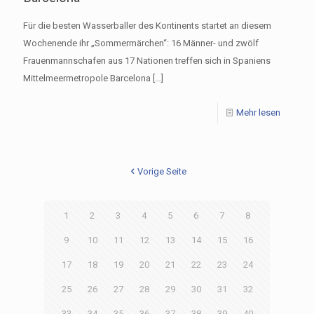
Für die besten Wasserballer des Kontinents startet an diesem
Wochenende ihr „Sommermärchen“: 16 Männer- und zwölf
Frauenmannschafen aus 17 Nationen treffen sich in Spaniens
Mittelmeermetropole Barcelona
[…]
Mehr lesen
Vorige Seite
1
2
3
4
5
6
7
8
9
10
11
12
13
14
15
16
17
18
19
20
21
22
23
24
25
26
27
28
29
30
31
32
33
34
35
36
37
38
39
40