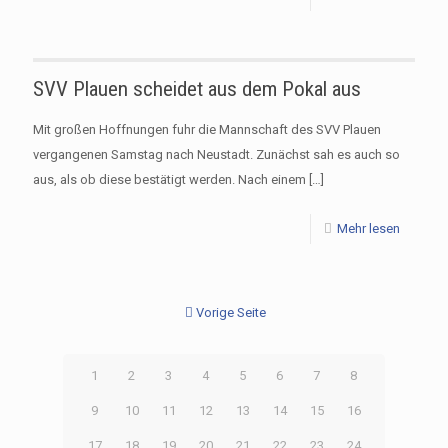
SVV Plauen scheidet aus dem Pokal aus
Mit großen Hoffnungen fuhr die Mannschaft des SVV Plauen
vergangenen Samstag nach Neustadt. Zunächst sah es auch so
aus, als ob diese bestätigt werden. Nach einem
[…]
Mehr lesen
Vorige Seite
1
2
3
4
5
6
7
8
9
10
11
12
13
14
15
16
17
18
19
20
21
22
23
24