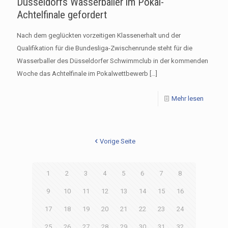
Düsseldorfs Wasserballer im Pokal-
Achtelfinale gefordert
Nach dem geglückten vorzeitigen Klassenerhalt und der
Qualifikation für die Bundesliga-Zwischenrunde steht für die
Wasserballer des Düsseldorfer Schwimmclub in der kommenden
Woche das Achtelfinale im Pokalwettbewerb
[…]
Mehr lesen
Vorige Seite
1
2
3
4
5
6
7
8
9
10
11
12
13
14
15
16
17
18
19
20
21
22
23
24
25
26
27
28
29
30
31
32