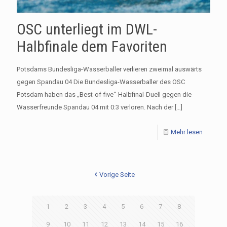
OSC unterliegt im DWL-
Halbfinale dem Favoriten
Potsdams Bundesliga-Wasserballer verlieren zweimal auswärts
gegen Spandau 04 Die Bundesliga-Wasserballer des OSC
Potsdam haben das „Best-of-five“-Halbfinal-Duell gegen die
Wasserfreunde Spandau 04 mit 0:3 verloren. Nach der
[…]
Mehr lesen
Vorige Seite
1
2
3
4
5
6
7
8
9
10
11
12
13
14
15
16