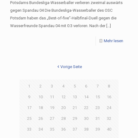
Potsdams Bundesliga-Wasserballer verlieren zweimal auswärts
gegen Spandau 04 Die Bundesliga-Wasserballer des OSC
Potsdam haben das „Best-of-five“-Halbfinal-Duell gegen die
Wasserfreunde Spandau 04 mit 0:3 verloren. Nach der
[…]
Mehr lesen
Vorige Seite
1
2
3
4
5
6
7
8
9
10
11
12
13
14
15
16
17
18
19
20
21
22
23
24
25
26
27
28
29
30
31
32
33
34
35
36
37
38
39
40