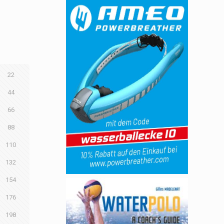
22
44
66
88
110
132
154
176
198