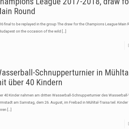
hampions League 2017-2018, draw fo
ain Round
16 final to be replayed in the group The draw for the Champions League Main
 Budapest on the occasion of the wild
[…]
asserball-Schnupperturnier in Mühlta
it über 40 Kindern
er 40 Kinder nahmen am dritten Wasserball-Schnupperturnier des Wasserball-
rmstadt am Samstag, dem 26. August, im Freibad in Mühltal-Traisa teil. Kinder 
hren
[…]