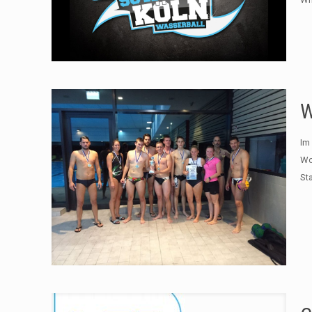
W
Im
Wo
St