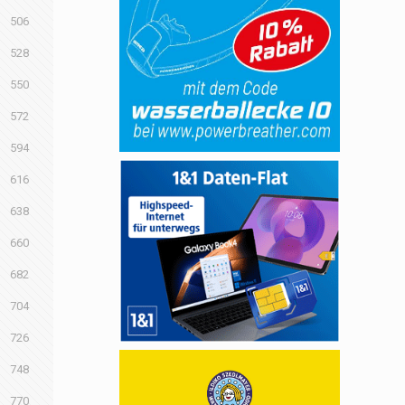
506
528
550
572
594
616
638
660
682
704
726
748
770