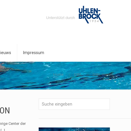
ieuws
Impressum
Home
DWL
DWL Herren
ION
rige Center der
[…]