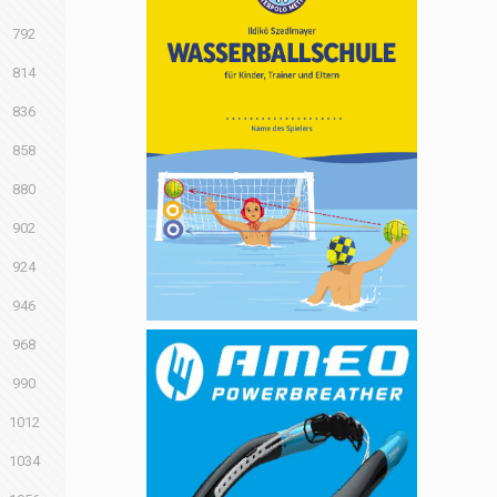
792
814
836
858
880
902
924
946
968
990
1012
1034