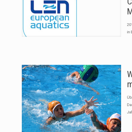
C
M
20
in
W
m
Üb
Da
Ja