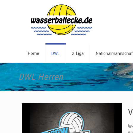
Home
DWL
2. Liga
Nationalmannschaf
DWL Herren
V
Ig
Wh