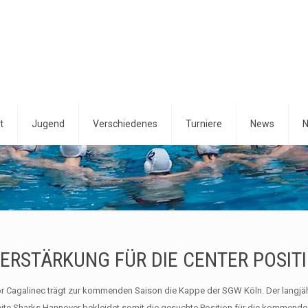
t
Jugend
Verschiedenes
Turniere
News
N
ERSTÄRKUNG FÜR DIE CENTER POSIT
or Cagalinec trägt zur kommenden Saison die Kappe der SGW Köln. Der langjäh
ite Sharks Hannover bekleidet somit die gesuchte Position für die kommende