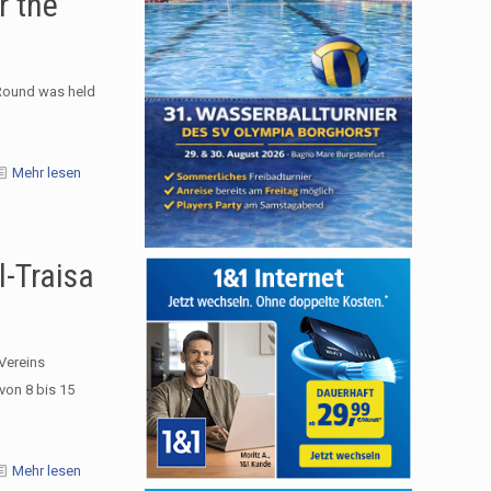
r the
 Round was held
Mehr lesen
l-Traisa
Vereins
von 8 bis 15
Mehr lesen