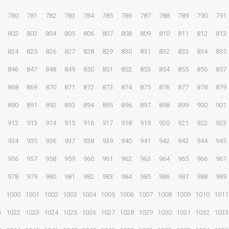
780
781
782
783
784
785
786
787
788
789
790
791
802
803
804
805
806
807
808
809
810
811
812
813
824
825
826
827
828
829
830
831
832
833
834
835
846
847
848
849
850
851
852
853
854
855
856
857
868
869
870
871
872
873
874
875
876
877
878
879
890
891
892
893
894
895
896
897
898
899
900
901
912
913
914
915
916
917
918
919
920
921
922
923
934
935
936
937
938
939
940
941
942
943
944
945
956
957
958
959
960
961
962
963
964
965
966
967
978
979
980
981
982
983
984
985
986
987
988
989
1000
1001
1002
1003
1004
1005
1006
1007
1008
1009
1010
1011
1
1022
1023
1024
1025
1026
1027
1028
1029
1030
1031
1032
1033