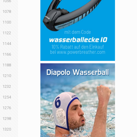
1056
1078
1100
1122
1144
1166
1188
1210
1232
1254
1276
1298
1320