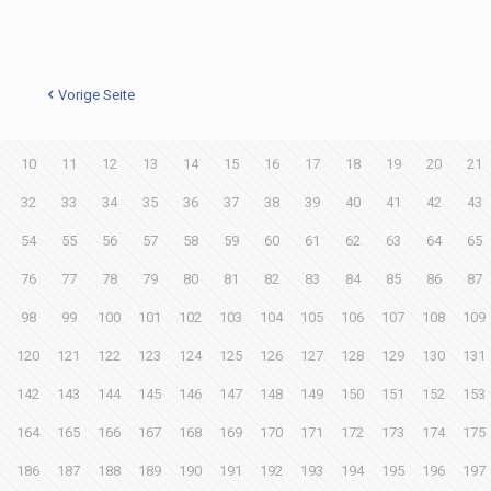
Vorige Seite
10
11
12
13
14
15
16
17
18
19
20
21
32
33
34
35
36
37
38
39
40
41
42
43
54
55
56
57
58
59
60
61
62
63
64
65
76
77
78
79
80
81
82
83
84
85
86
87
98
99
100
101
102
103
104
105
106
107
108
109
120
121
122
123
124
125
126
127
128
129
130
131
142
143
144
145
146
147
148
149
150
151
152
153
164
165
166
167
168
169
170
171
172
173
174
175
186
187
188
189
190
191
192
193
194
195
196
197