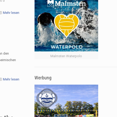
Mehr lesen
an den
Malmsten Waterpolo
 heimischen
Werbung
Mehr lesen