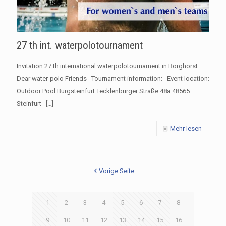
27 th int. waterpolotournament
Invitation 27 th international waterpolotournament in Borghorst
Dear water-polo Friends Tournament information: Event location:
Outdoor Pool Burgsteinfurt Tecklenburger Straße 48a 48565
Steinfurt
[…]
Mehr lesen
Vorige Seite
1
2
3
4
5
6
7
8
9
10
11
12
13
14
15
16