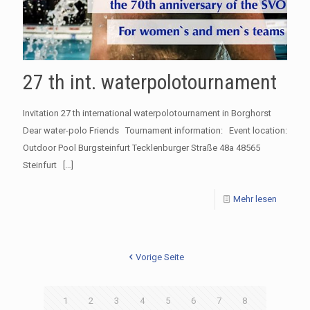
27 th int. waterpolotournament
Invitation 27 th international waterpolotournament in Borghorst
Dear water-polo Friends Tournament information: Event location:
Outdoor Pool Burgsteinfurt Tecklenburger Straße 48a 48565
Steinfurt
[…]
Mehr lesen
Vorige Seite
1
2
3
4
5
6
7
8