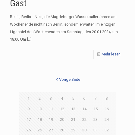
Gast
Berlin, Berlin… Nein, die Magdeburger Wasserballer fahren am
Wochenende nicht nach Berlin, sondern erwarten im einzigen
Ligaspiel des Wochenendes am Samstag, den 20.01.2024, um
18:00 Uhr
[…]
Mehr lesen
Vorige Seite
1
2
3
4
5
6
7
8
9
10
11
12
13
14
15
16
17
18
19
20
21
22
23
24
25
26
27
28
29
30
31
32