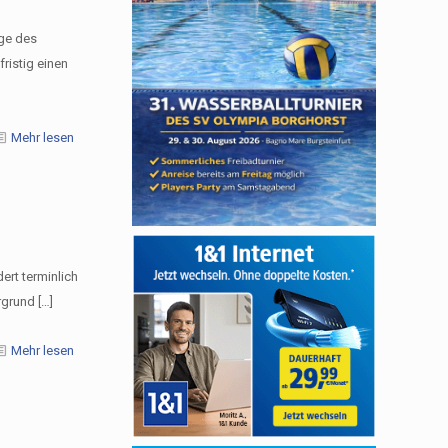
ge des
ristig einen
Mehr lesen
ert terminlich
rgrund
[…]
Mehr lesen