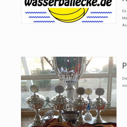
Es
Me
Aus
P
Di
vo