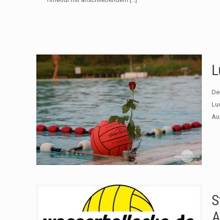
L
De
Lu
Au
S
A