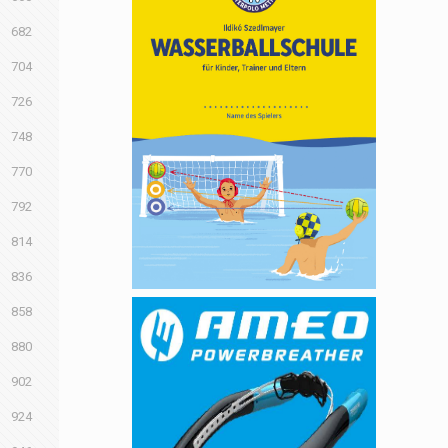
682
704
726
748
770
792
814
836
858
880
902
924