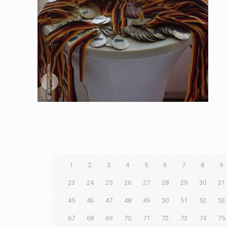
1
2
3
4
5
6
7
8
9
23
24
25
26
27
28
29
30
31
45
46
47
48
49
50
51
52
53
67
68
69
70
71
72
73
74
75