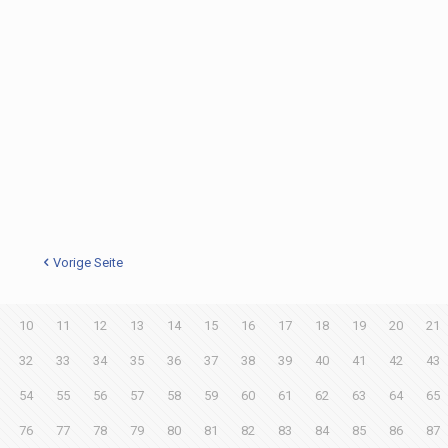
Vorige Seite
10
11
12
13
14
15
16
17
18
19
20
21
32
33
34
35
36
37
38
39
40
41
42
43
54
55
56
57
58
59
60
61
62
63
64
65
76
77
78
79
80
81
82
83
84
85
86
87