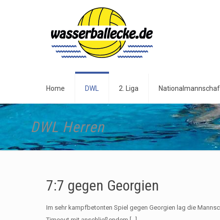
Home
DWL
2. Liga
Nationalmannschaf
DWL Herren
7:7 gegen Georgien
Im sehr kampfbetonten Spiel gegen Georgien lag die Mannsch
Timeout mit anschließendem
[…]