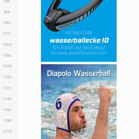
946
968
990
1012
1034
1056
1078
1100
1122
1144
1166
1188
1210