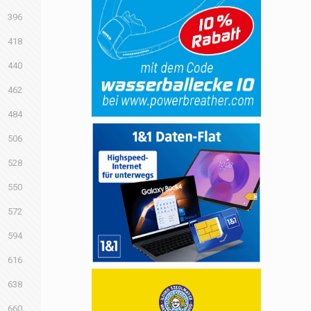
396
418
440
462
484
506
528
550
572
594
616
638
660