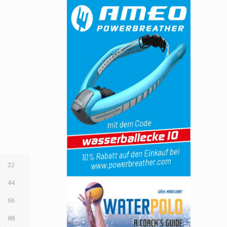
22
44
66
88