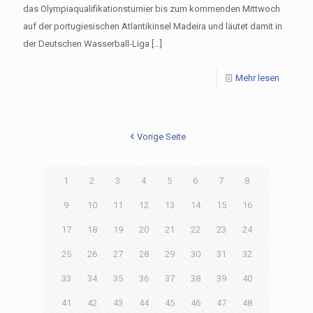
das Olympiaqualifikationsturnier bis zum kommenden Mittwoch
auf der portugiesischen Atlantikinsel Madeira und läutet damit in
der Deutschen Wasserball-Liga
[…]
Mehr lesen
Vorige Seite
1
2
3
4
5
6
7
8
9
10
11
12
13
14
15
16
17
18
19
20
21
22
23
24
25
26
27
28
29
30
31
32
33
34
35
36
37
38
39
40
41
42
43
44
45
46
47
48