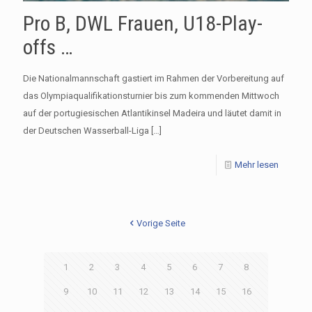
Pro B, DWL Frauen, U18-Play-
offs …
Die Nationalmannschaft gastiert im Rahmen der Vorbereitung auf
das Olympiaqualifikationsturnier bis zum kommenden Mittwoch
auf der portugiesischen Atlantikinsel Madeira und läutet damit in
der Deutschen Wasserball-Liga
[…]
Mehr lesen
Vorige Seite
1
2
3
4
5
6
7
8
9
10
11
12
13
14
15
16