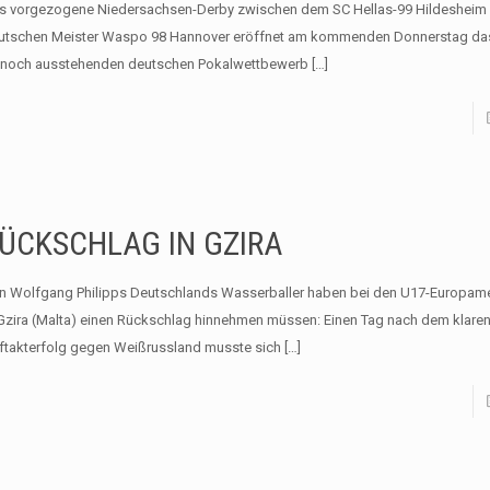
s vorgezogene Niedersachsen-Derby zwischen dem SC Hellas-99 Hildesheim
utschen Meister Waspo 98 Hannover eröffnet am kommenden Donnerstag das 
 noch ausstehenden deutschen Pokalwettbewerb
[…]
ÜCKSCHLAG IN GZIRA
n Wolfgang Philipps Deutschlands Wasserballer haben bei den U17-Europame
 Gzira (Malta) einen Rückschlag hinnehmen müssen: Einen Tag nach dem klaren
ftakterfolg gegen Weißrussland musste sich
[…]