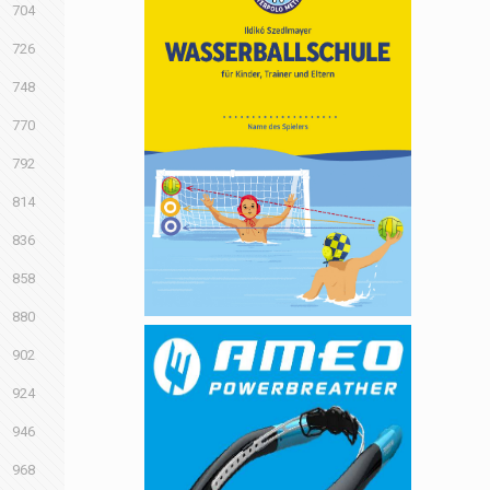
704
726
748
770
792
814
836
858
880
902
924
946
968