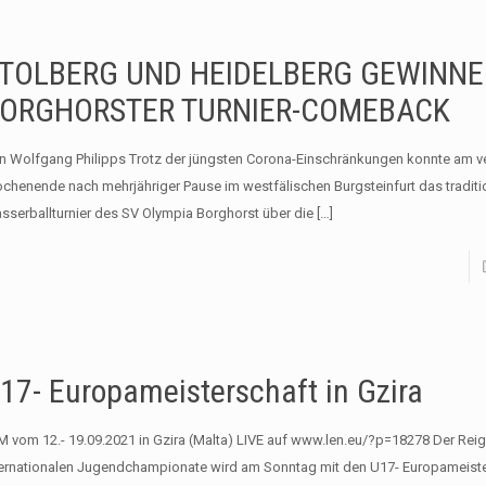
TOLBERG UND HEIDELBERG GEWINNE
ORGHORSTER TURNIER-COMEBACK
n Wolfgang Philipps Trotz der jüngsten Corona-Einschränkungen konnte am 
chenende nach mehrjähriger Pause im westfälischen Burgsteinfurt das traditi
sserballturnier des SV Olympia Borghorst über die
[…]
17- Europameisterschaft in Gzira
M vom 12.- 19.09.2021 in Gzira (Malta) LIVE auf www.len.eu/?p=18278 Der Rei
ternationalen Jugendchampionate wird am Sonntag mit den U17- Europameist