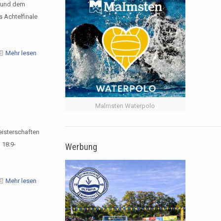
 und dem
Achtelfinale
Mehr lesen
Malmsten Waterpolo
isterschaften
 18:9-
Werbung
Mehr lesen