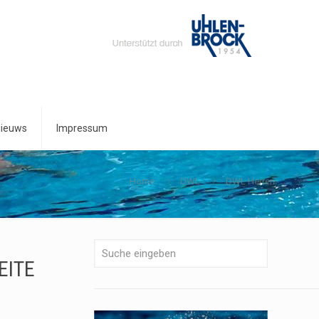
ieuws
Impressum
Home
DWL
DWL Herren
EITE