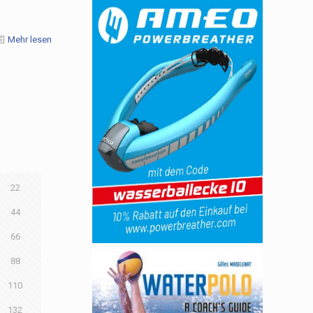
Mehr lesen
22
44
66
88
110
132