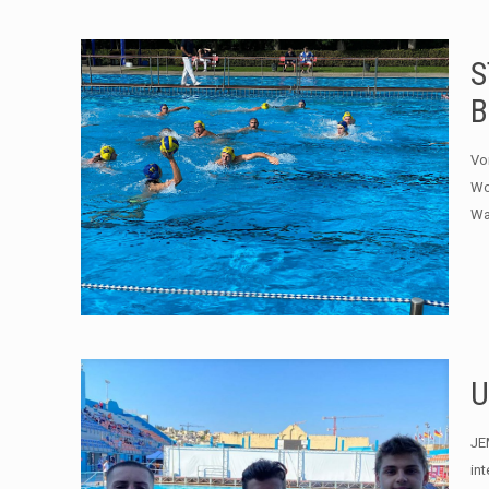
S
B
Vo
Wo
Wa
U
JE
in