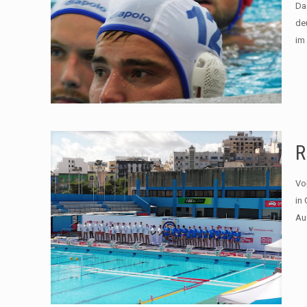
Da
de
im
R
Vo
in
Au