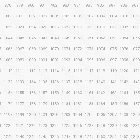
978
979
980
981
982
983
984
985
986
987
988
989
1000
1001
1002
1003
1004
1005
1006
1007
1008
1009
1010
1011
1
1022
1023
1024
1025
1026
1027
1028
1029
1030
1031
1032
1033
3
1044
1045
1046
1047
1048
1049
1050
1051
1052
1053
1054
1055
5
1066
1067
1068
1069
1070
1071
1072
1073
1074
1075
1076
1077
7
1088
1089
1090
1091
1092
1093
1094
1095
1096
1097
1098
1099
9
1110
1111
1112
1113
1114
1115
1116
1117
1118
1119
1120
1121
1
1132
1133
1134
1135
1136
1137
1138
1139
1140
1141
1142
1143
3
1154
1155
1156
1157
1158
1159
1160
1161
1162
1163
1164
1165
5
1176
1177
1178
1179
1180
1181
1182
1183
1184
1185
1186
1187
7
1198
1199
1200
1201
1202
1203
1204
1205
1206
1207
1208
1209
9
1220
1221
1222
1223
1224
1225
1226
1227
1228
1229
1230
1231
1
1242
1243
1244
1245
1246
1247
1248
1249
1250
1251
1252
1253