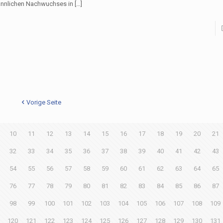
nnlichen Nachwuchses in
[…]
Vorige Seite
10
11
12
13
14
15
16
17
18
19
20
21
32
33
34
35
36
37
38
39
40
41
42
43
54
55
56
57
58
59
60
61
62
63
64
65
76
77
78
79
80
81
82
83
84
85
86
87
98
99
100
101
102
103
104
105
106
107
108
109
120
121
122
123
124
125
126
127
128
129
130
131