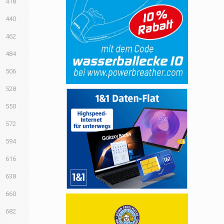
418
440
462
484
506
528
550
572
594
616
638
660
682