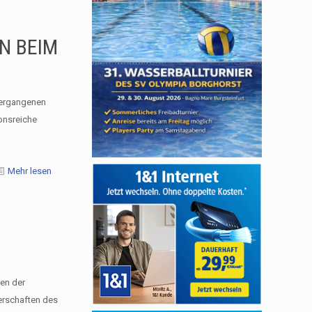
N BEIM
vergangenen
onsreiche
Mehr lesen
gen der
erschaften des