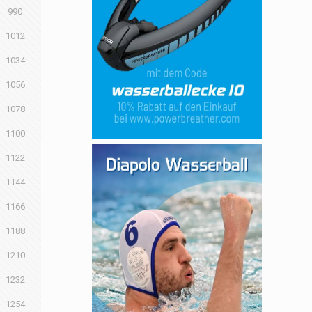
990
1012
1034
1056
1078
1100
1122
1144
1166
1188
1210
1232
1254