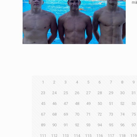
mä
1
2
3
4
5
6
7
8
9
23
24
25
26
27
28
29
30
31
45
46
47
48
49
50
51
52
53
67
68
69
70
71
72
73
74
75
89
90
91
92
93
94
95
96
97
111
112
113
114
115
116
117
118
119