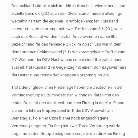
Deutschland kämpfte sich im dritten Abschnitt wieder heran und
erzielte beim 6:6 (20.) auch den Gleichstand, musste allerdings
weiterhin hart um die eigenen Torerfolge kämpfen. Russland
antwortete zudem prompt mit zwei Treffern zum 8:6 (23.), was
auch das Resultat vor dem letzten Anschwimmen darstellte.
Bezeichnend für das fehlende Glück im Abschluss war in dem
dem torarmen Schlussviertel (2:1) der vorentscheide Treffer zum
9:7: Während der DSV-Nachwuchs erneut eine Überzahlchance
ausließ, traf Russland im Gegenzug mit einem Sonntagswurf aus
der Distanz und rettete den knappen Vorsprung ins Ziel,
Trotz der unglücklichen Niederlage haben die Deutschen in der
Vorrundengruppe C zumindest den wichtigen Platz unter den
ersten Drei und den damit verbundenen Einzug in die K.o.-Phase
sicher. Im letzten Gruppenspiel trifft die DSV-Auswahl am
Dienstag auf die hier Gzira bisher noch ungeschlagene
Vertretung Ungarns. Ein Sieg mit zwei Toren Vorsprung würde
sogar noch den Gruppensieg bedeuten, der den direkten Einzug