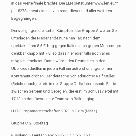
in das Viertelfinale brächte. Die LEN bietet unter www.len.eu/?
p=18278 erneut einen Livestream dieser und aller weiteren
Begegnungen.
Derweil gingen die harten Kämpfe in der Gruppe A weiter: So
unterlagen die Niederlande nur einen Tag nach dem
spektakulären 8:5-Erfolg gegen Italien auch gegen Montenegro
denkbar knapp mit 7:8, so dass hier ebenfalls noch alles
möglich erscheint. Damit würde den Deutschen in den
Überkreuzduellen in jedem Fall ein äußerst unangenehmer
Kontrahent drohen. Der deutsche Schiedsrichter Ralf Müller
(Reichenbach) leitete in der Gruppe D die interessante Partie
zwischen Serbien und Georgien, die erst im Schlussviertel mit
17:13 an das favorisierte Team vom Balkan ging.
U17-Europameisterschaften 2021 in Gzira (Malta)
Gruppe C, 2. Spieltag
Russland – Deutschland 9:8 (2:3, 4:1, 2:2, 1:2)