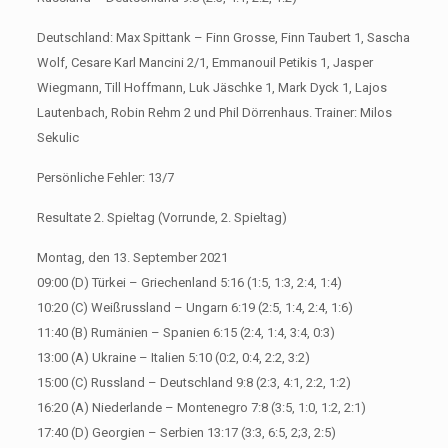
Deutschland: Max Spittank – Finn Grosse, Finn Taubert 1, Sascha
Wolf, Cesare Karl Mancini 2/1, Emmanouil Petikis 1, Jasper
Wiegmann, Till Hoffmann, Luk Jäschke 1, Mark Dyck 1, Lajos
Lautenbach, Robin Rehm 2 und Phil Dörrenhaus. Trainer: Milos
Sekulic
Persönliche Fehler: 13/7
Resultate 2. Spieltag (Vorrunde, 2. Spieltag)
Montag, den 13. September 2021
09:00 (D) Türkei – Griechenland 5:16 (1:5, 1:3, 2:4, 1:4)
10:20 (C) Weißrussland – Ungarn 6:19 (2:5, 1:4, 2:4, 1:6)
11:40 (B) Rumänien – Spanien 6:15 (2:4, 1:4, 3:4, 0:3)
13:00 (A) Ukraine – Italien 5:10 (0:2, 0:4, 2:2, 3:2)
15:00 (C) Russland – Deutschland 9:8 (2:3, 4:1, 2:2, 1:2)
16:20 (A) Niederlande – Montenegro 7:8 (3:5, 1:0, 1:2, 2:1)
17:40 (D) Georgien – Serbien 13:17 (3:3, 6:5, 2;3, 2:5)