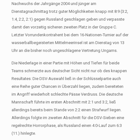
Nachwuchs der Jahrgänge 2004 und jünger am
Dienstagnachmittag trotz guter Möglichkeiten knapp mit 8:9 (3:2,
1:4, 2:2, 2:1) gegen Russland geschlagen geben und verpasste
damit den vorzeitig sicheren zweiten Platz in der Gruppe C.
Letzter Vorrundenkontrahent bei dem 16-Nationen-Turnier auf der
wasserballbegeisterten Mittelmeerinsel ist am Dienstag von 13
Uhr an die bisher noch ungeschlagene Vertretung Ungarns.
Die Niederlage in einer Partie mit Höhen und Tiefen für beide
Teams schmerzte aus deutscher Sicht nicht nur ob des knappen
Resultates: Die DSV-Auswahl ließ in der Schlüsselpartie auch
eine Reihe guter Chancen in Überzahl liegen, zudem bereiteten
im Angriff wiederholt schlechte Pässe Verdruss. Die deutsche
Mannschaft führte im ersten Abschnitt mit 2:1 und 3:2, ließ
allerdings bereits beim Stande von 2:2 einen Strafwurf liegen.
Allerdings folgte im zweiten Abschnitt für die DSV-Sieben eine
regelrechte Horrorphase, als Russland einen 4:0-Lauf zum 6:3
(11.) hinlegte.