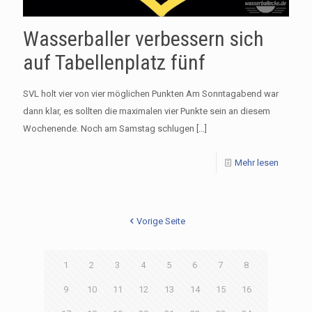
Wasserballer verbessern sich
auf Tabellenplatz fünf
SVL holt vier von vier möglichen Punkten Am Sonntagabend war
dann klar, es sollten die maximalen vier Punkte sein an diesem
Wochenende. Noch am Samstag schlugen
[…]
Mehr lesen
Vorige Seite
1
2
3
4
5
6
7
8
9
10
11
12
13
14
15
16