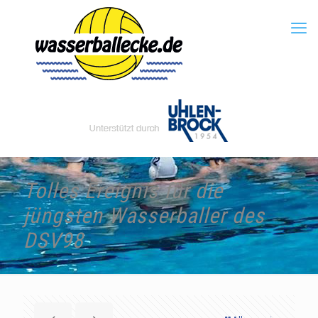
Tolles Ereignis für die
jüngsten Wasserballer des
DSV98