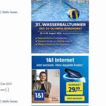
Mehr lesen
– Der SSV
g um
[…]
Mehr lesen