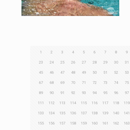
1
2
3
4
5
6
7
8
9
23
24
25
26
27
28
29
30
31
45
46
47
48
49
50
51
52
53
67
68
69
70
71
72
73
74
75
89
90
91
92
93
94
95
96
97
111
112
113
114
115
116
117
118
119
133
134
135
136
137
138
139
140
141
155
156
157
158
159
160
161
162
163