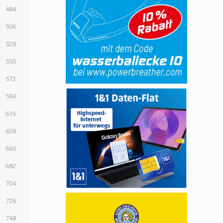
484
506
528
550
572
594
616
638
660
682
704
726
748