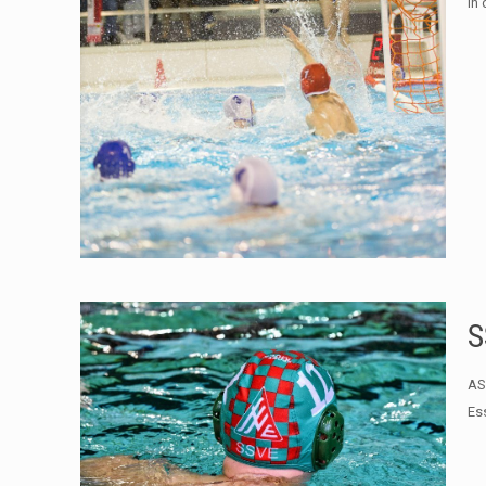
in
S
AS
Es