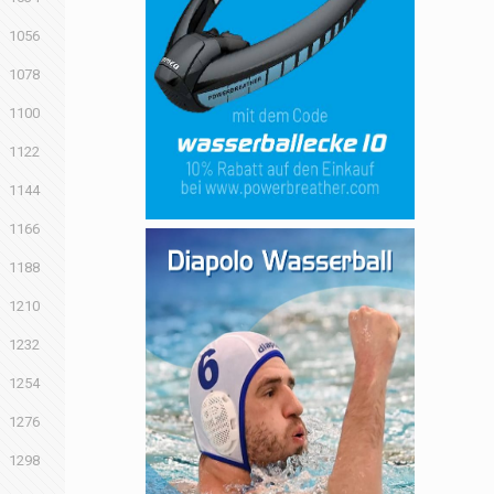
1056
1078
1100
1122
1144
1166
1188
1210
1232
1254
1276
1298