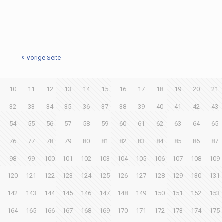
Vorige Seite
10
11
12
13
14
15
16
17
18
19
20
21
32
33
34
35
36
37
38
39
40
41
42
43
54
55
56
57
58
59
60
61
62
63
64
65
76
77
78
79
80
81
82
83
84
85
86
87
98
99
100
101
102
103
104
105
106
107
108
109
120
121
122
123
124
125
126
127
128
129
130
131
142
143
144
145
146
147
148
149
150
151
152
153
164
165
166
167
168
169
170
171
172
173
174
175