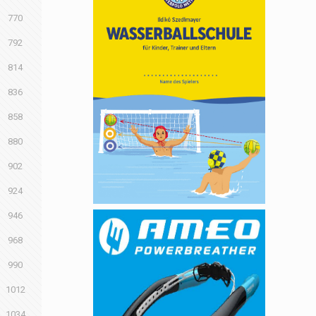
770
792
814
836
858
880
902
924
946
968
990
1012
1034