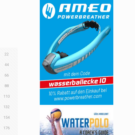
22
44
66
88
110
132
154
176