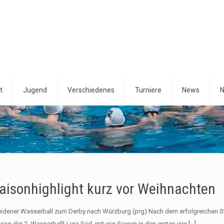
t
Jugend
Verschiedenes
Turniere
News
N
aisonhighlight kurz vor Weihnachten
idener Wasserball zum Derby nach Würzburg (prg) Nach dem erfolgreichen Sta
son der 2. Wasserballl-Liga Süd, mit vier Siegen in den ersten vier
[…]