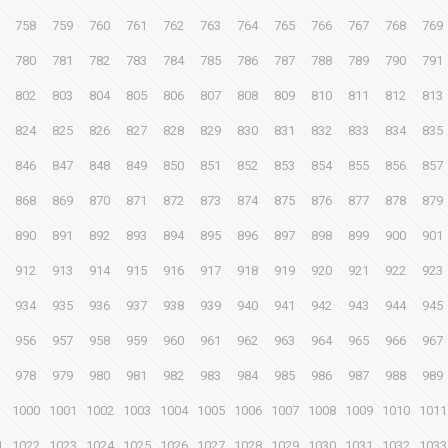
758
759
760
761
762
763
764
765
766
767
768
769
780
781
782
783
784
785
786
787
788
789
790
791
802
803
804
805
806
807
808
809
810
811
812
813
824
825
826
827
828
829
830
831
832
833
834
835
846
847
848
849
850
851
852
853
854
855
856
857
868
869
870
871
872
873
874
875
876
877
878
879
890
891
892
893
894
895
896
897
898
899
900
901
912
913
914
915
916
917
918
919
920
921
922
923
934
935
936
937
938
939
940
941
942
943
944
945
956
957
958
959
960
961
962
963
964
965
966
967
978
979
980
981
982
983
984
985
986
987
988
989
1000
1001
1002
1003
1004
1005
1006
1007
1008
1009
1010
1011
1
1022
1023
1024
1025
1026
1027
1028
1029
1030
1031
1032
1033