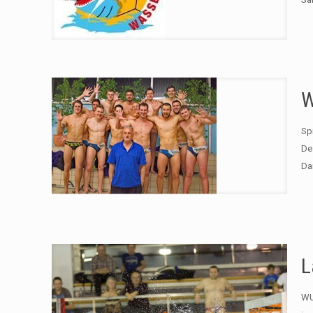
W
Sp
De
Da
L
WU