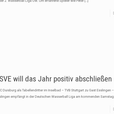
 der 2. Wasserball Liga Ost. Um erfahrene Spieler wie Peter
[…]
SVE will das Jahr positiv abschließen
C Duisburg als Tabellendritter im Inselbad – TVB Stuttgart zu Gast Esslingen 
slingen empfängt in der Deutschen Wasserball Liga am kommenden Samsta