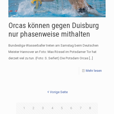
Orcas können gegen Duisburg
nur phasenweise mithalten
Bundesliga-Wasserballer treten am Samstag beim Deutschen
Meister Hannover an Foto: Max Rössel im Potsdamer Tor hat
derzeit viel zu tun. (Foto: S. Seifert) Die Potsdam Orcas
[…]
Mehr lesen
Vorige Seite
1
2
3
4
5
6
7
8