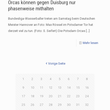
Orcas können gegen Duisburg nur
phasenweise mithalten
Bundesliga-Wasserballer treten am Samstag beim Deutschen
Meister Hannover an Foto: Max Rössel im Potsdamer Tor hat
derzeit viel zu tun. (Foto: S. Seifert) Die Potsdam Orcas
[…]
Mehr lesen
Vorige Seite
1
2
3
4
5
6
7
8
9
10
11
12
13
14
15
16
17
18
19
20
21
22
23
24
25
26
27
28
29
30
31
32