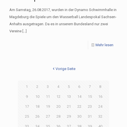
Am Samstag, 26.08.2017, wurden in der Dynamo Schwimmhalle in
Magdeburg die Spiele um den Wasserball Landespokal Sachsen-
Anhalts ausgetragen. Da es in unserem Bundesland nur zwei
Vereine
[…]
Mehr lesen
Vorige Seite
1
2
3
4
5
6
7
8
9
10
11
12
13
14
15
16
17
18
19
20
21
22
23
24
25
26
27
28
29
30
31
32
33
34
35
36
37
38
39
40