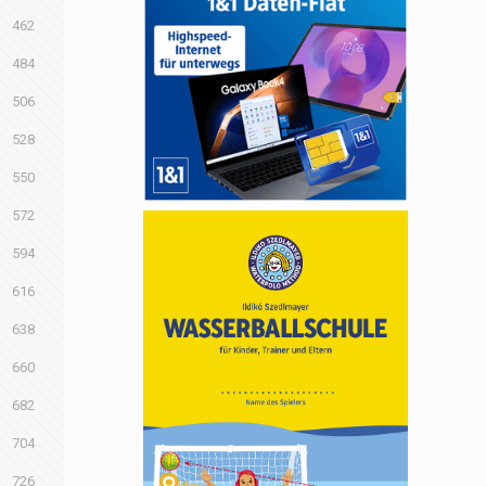
462
484
506
528
550
572
594
616
638
660
682
704
726