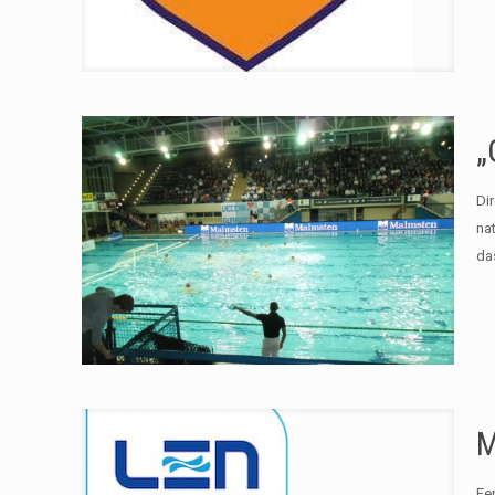
„
Di
na
da
M
Fe