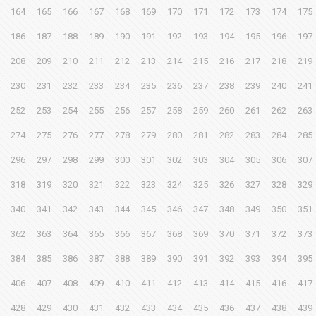
164
165
166
167
168
169
170
171
172
173
174
175
186
187
188
189
190
191
192
193
194
195
196
197
208
209
210
211
212
213
214
215
216
217
218
219
230
231
232
233
234
235
236
237
238
239
240
241
252
253
254
255
256
257
258
259
260
261
262
263
274
275
276
277
278
279
280
281
282
283
284
285
296
297
298
299
300
301
302
303
304
305
306
307
318
319
320
321
322
323
324
325
326
327
328
329
340
341
342
343
344
345
346
347
348
349
350
351
362
363
364
365
366
367
368
369
370
371
372
373
384
385
386
387
388
389
390
391
392
393
394
395
406
407
408
409
410
411
412
413
414
415
416
417
428
429
430
431
432
433
434
435
436
437
438
439