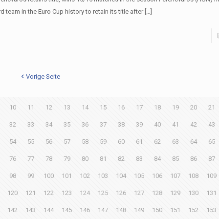
rd team in the Euro Cup history to retain its title after
[…]
Vorige Seite
10
11
12
13
14
15
16
17
18
19
20
21
32
33
34
35
36
37
38
39
40
41
42
43
54
55
56
57
58
59
60
61
62
63
64
65
76
77
78
79
80
81
82
83
84
85
86
87
98
99
100
101
102
103
104
105
106
107
108
109
120
121
122
123
124
125
126
127
128
129
130
131
142
143
144
145
146
147
148
149
150
151
152
153