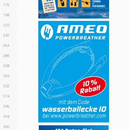
176
198
220
242
264
286
308
330
352
374
396
418
440