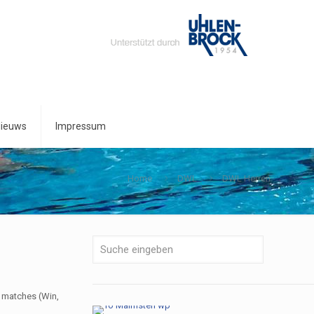
ieuws
Impressum
Home
DWL
DWL Herren
 matches (Win,