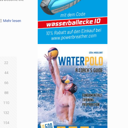
Mehr lesen
22
44
66
88
110
132
154