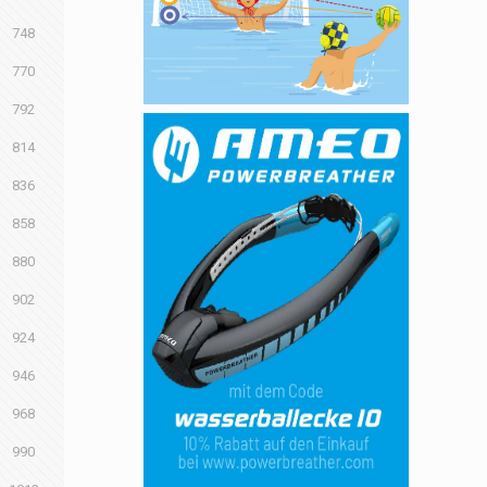
748
770
792
814
836
858
880
902
924
946
968
990