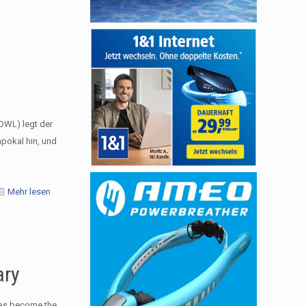
DWL) legt der
pokal hin, und
Mehr lesen
ary
has become the