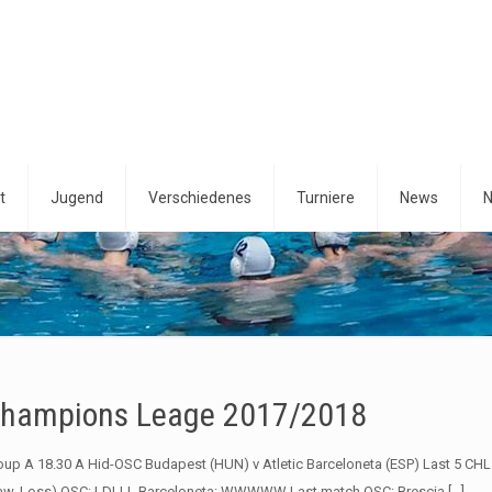
t
Jugend
Verschiedenes
Turniere
News
N
hampions Leage 2017/2018
oup A 18.30 A Hid-OSC Budapest (HUN) v Atletic Barceloneta (ESP) Last 5 CHL
aw, Loss) OSC: LDLLL Barceloneta: WWWWW Last match OSC: Brescia
[…]