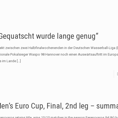
Gequatscht wurde lange genug“
rekt zwischen zwei Halbfinalwochenenden in der Deutschen Wasserball-Liga (
tionale Pokalsieger Waspo 98 Hannover noch einen Auswärtsauftritt im Europa
s im Lande
[…]
en’s Euro Cup, Final, 2nd leg – summ
rencvaros retains title, wins 15/15 matches in the season Ferencvaros (HUN) 