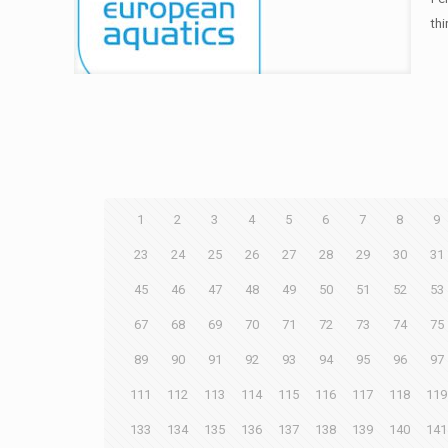
thi
1
2
3
4
5
6
7
8
9
23
24
25
26
27
28
29
30
31
45
46
47
48
49
50
51
52
53
67
68
69
70
71
72
73
74
75
89
90
91
92
93
94
95
96
97
111
112
113
114
115
116
117
118
119
133
134
135
136
137
138
139
140
141