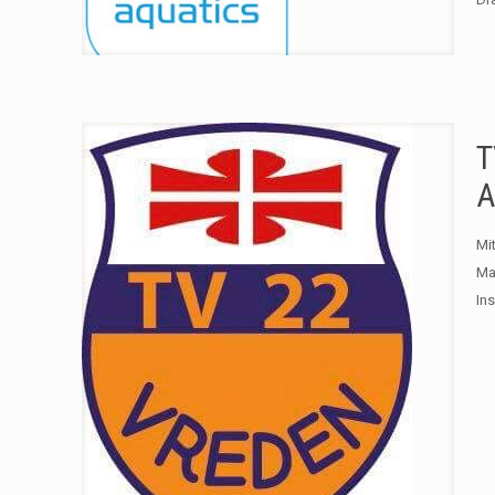
T
A
Mi
Ma
In