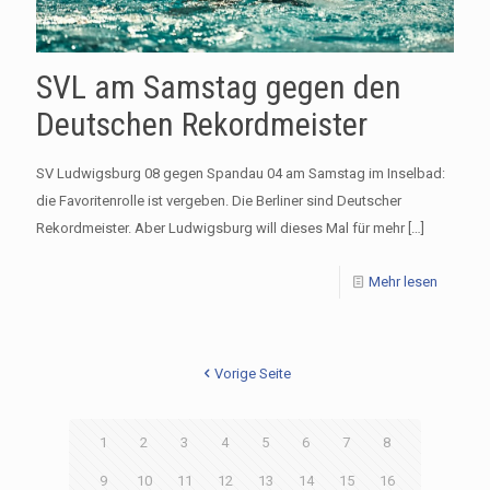
SVL am Samstag gegen den
Deutschen Rekordmeister
SV Ludwigsburg 08 gegen Spandau 04 am Samstag im Inselbad:
die Favoritenrolle ist vergeben. Die Berliner sind Deutscher
Rekordmeister. Aber Ludwigsburg will dieses Mal für mehr
[…]
Mehr lesen
Vorige Seite
1
2
3
4
5
6
7
8
9
10
11
12
13
14
15
16