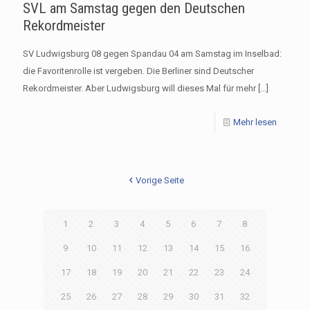
SVL am Samstag gegen den Deutschen
Rekordmeister
SV Ludwigsburg 08 gegen Spandau 04 am Samstag im Inselbad:
die Favoritenrolle ist vergeben. Die Berliner sind Deutscher
Rekordmeister. Aber Ludwigsburg will dieses Mal für mehr
[…]
Mehr lesen
Vorige Seite
1
2
3
4
5
6
7
8
9
10
11
12
13
14
15
16
17
18
19
20
21
22
23
24
25
26
27
28
29
30
31
32