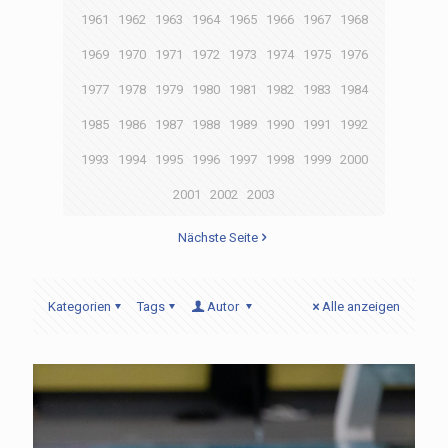
1961
1962
1963
1964
1965
1966
1967
1968
1969
1970
1971
1972
1973
1974
1975
1976
1977
1978
1979
1980
1981
1982
1983
1984
1985
1986
1987
1988
1989
1990
1991
1992
1993
1994
1995
1996
1997
1998
1999
2000
2001
2002
2003
Nächste Seite
Kategorien
Tags
Autor
Alle anzeigen