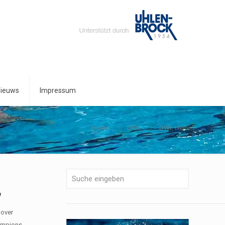
ieuws
Impressum
Home
DWL
DWL Herren
„
nover
hampions