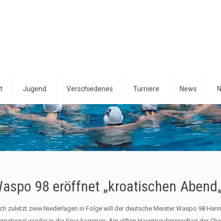
t
Jugend
Verschiedenes
Turniere
News
N
aspo 98 eröffnet „kroatischen Abend
ch zuletzt zwei Niederlagen in Folge will der deutsche Meister Waspo 98 Han
ternational wieder in die Spur kommen: Am elften Hauptrundenspieltag der C