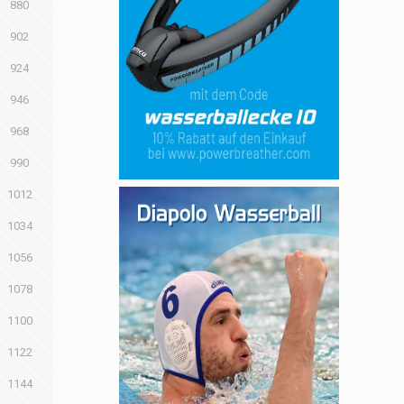
880
902
924
946
968
990
1012
1034
1056
1078
1100
1122
1144