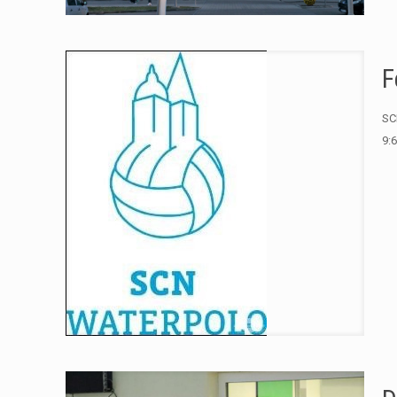
F
SC
9:6