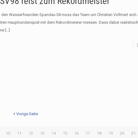
SV98 reist zum Rekordmeister
i den Wasserfreunden Spandau 04 muss das Team um Christian Vollmert sic
tzten Hauptrundenspiel mit dem Rekordmeister messen. Dass dabei realistisch
ine
[…]
Vorige Seite
10
11
12
13
14
15
16
17
18
19
20
21