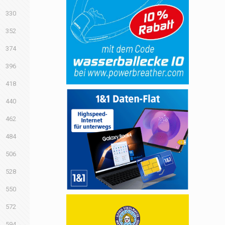
330
352
374
396
418
440
462
484
506
528
550
572
594