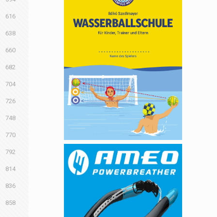
616
638
660
682
704
726
748
770
792
814
836
858