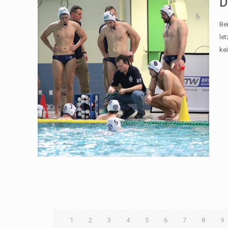
D
Be
le
ke
1
2
3
4
5
6
7
8
9