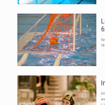
L
6
Sp
TB
I
SV
er