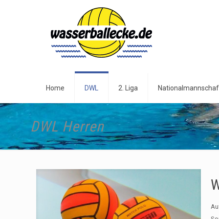
Home
DWL
2. Liga
Nationalmannschaf
DWL Herren
W
Au
So