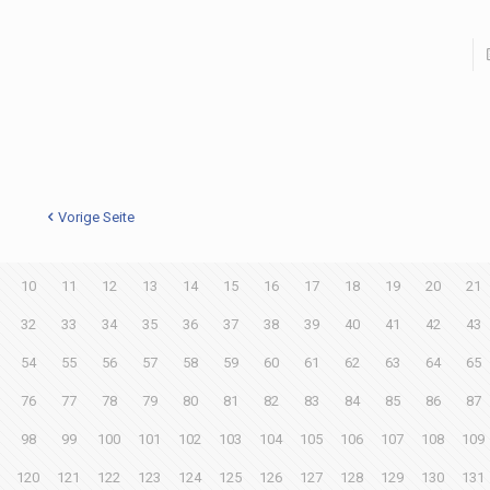
Vorige Seite
10
11
12
13
14
15
16
17
18
19
20
21
32
33
34
35
36
37
38
39
40
41
42
43
54
55
56
57
58
59
60
61
62
63
64
65
76
77
78
79
80
81
82
83
84
85
86
87
98
99
100
101
102
103
104
105
106
107
108
109
120
121
122
123
124
125
126
127
128
129
130
131