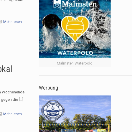
Mehr lesen
Malmsten Waterpolo
okal
Werbung
am Wochenende
 gegen die
[…]
Mehr lesen