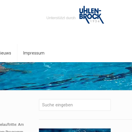
ieuws
Impressum
Home
DWL
DWL Herren
lauftritte: Am
 dem Programm.