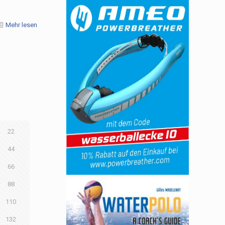
Mehr lesen
22
44
66
88
110
132