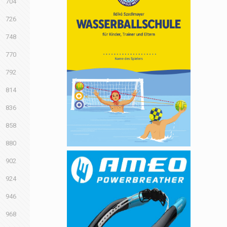
704
726
748
770
792
814
836
858
880
902
924
946
968