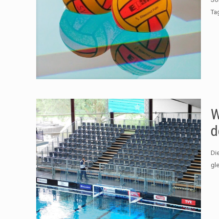
Ta
W
d
Di
gl