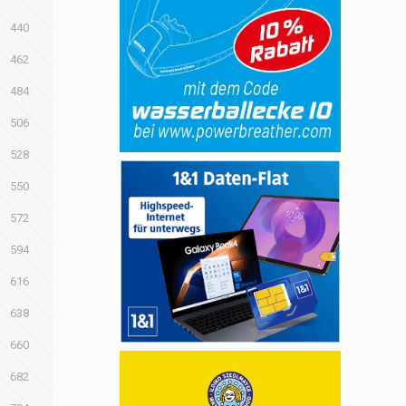
440
462
484
506
528
550
572
594
616
638
660
682