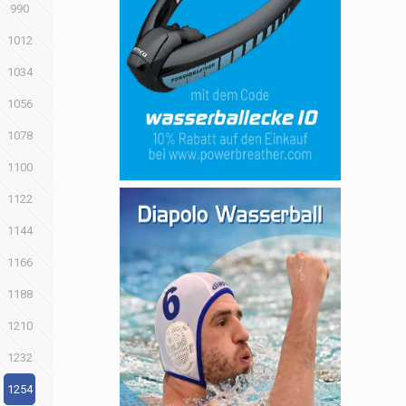
990
1012
1034
1056
1078
1100
1122
1144
1166
1188
1210
1232
1254