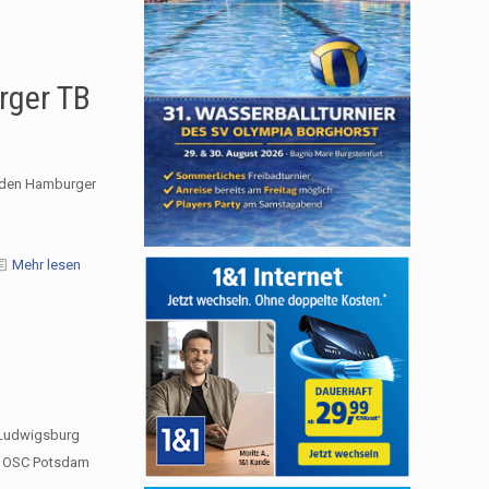
rger TB
r den Hamburger
Mehr lesen
 Ludwigsburg
im OSC Potsdam