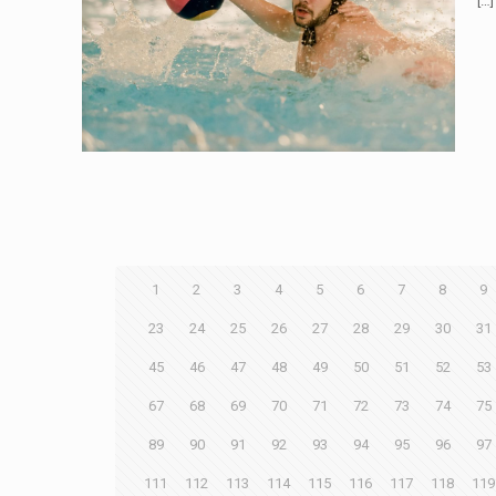
[…]
1
2
3
4
5
6
7
8
9
23
24
25
26
27
28
29
30
31
45
46
47
48
49
50
51
52
53
67
68
69
70
71
72
73
74
75
89
90
91
92
93
94
95
96
97
111
112
113
114
115
116
117
118
119