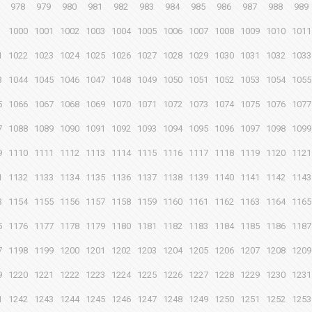
978
979
980
981
982
983
984
985
986
987
988
989
1000
1001
1002
1003
1004
1005
1006
1007
1008
1009
1010
1011
1
1022
1023
1024
1025
1026
1027
1028
1029
1030
1031
1032
1033
3
1044
1045
1046
1047
1048
1049
1050
1051
1052
1053
1054
1055
5
1066
1067
1068
1069
1070
1071
1072
1073
1074
1075
1076
1077
7
1088
1089
1090
1091
1092
1093
1094
1095
1096
1097
1098
1099
9
1110
1111
1112
1113
1114
1115
1116
1117
1118
1119
1120
1121
1
1132
1133
1134
1135
1136
1137
1138
1139
1140
1141
1142
1143
3
1154
1155
1156
1157
1158
1159
1160
1161
1162
1163
1164
1165
5
1176
1177
1178
1179
1180
1181
1182
1183
1184
1185
1186
1187
7
1198
1199
1200
1201
1202
1203
1204
1205
1206
1207
1208
1209
9
1220
1221
1222
1223
1224
1225
1226
1227
1228
1229
1230
1231
1
1242
1243
1244
1245
1246
1247
1248
1249
1250
1251
1252
1253