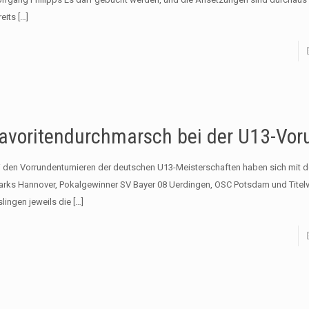
reits
[…]
avoritendurchmarsch bei der U13-Vor
i den Vorrundenturnieren der deutschen U13-Meisterschaften haben sich mit 
arks Hannover, Pokalgewinner SV Bayer 08 Uerdingen, OSC Potsdam und Titelv
slingen jeweils die
[…]