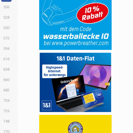
506
528
550
572
594
616
638
660
682
704
726
748
770