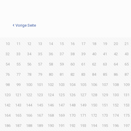
Vorige Seite
10
11
12
13
14
15
16
17
18
19
20
21
32
33
34
35
36
37
38
39
40
41
42
43
54
55
56
57
58
59
60
61
62
63
64
65
76
77
78
79
80
81
82
83
84
85
86
87
98
99
100
101
102
103
104
105
106
107
108
109
120
121
122
123
124
125
126
127
128
129
130
131
142
143
144
145
146
147
148
149
150
151
152
153
164
165
166
167
168
169
170
171
172
173
174
175
186
187
188
189
190
191
192
193
194
195
196
197