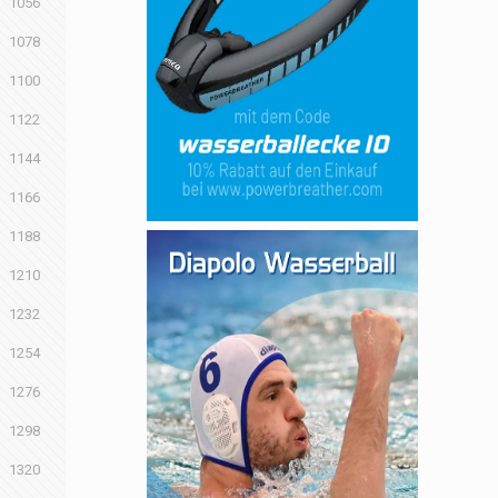
1056
1078
1100
1122
1144
1166
1188
1210
1232
1254
1276
1298
1320