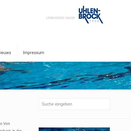
ieuws
Impressum
Home
DWL
DWL Herren
ro Von
ikant: In der