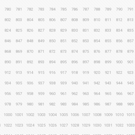
780
781
782
783
784
785
786
787
788
789
790
791
802
803
804
805
806
807
808
809
810
811
812
813
824
825
826
827
828
829
830
831
832
833
834
835
846
847
848
849
850
851
852
853
854
855
856
857
868
869
870
871
872
873
874
875
876
877
878
879
890
891
892
893
894
895
896
897
898
899
900
901
912
913
914
915
916
917
918
919
920
921
922
923
934
935
936
937
938
939
940
941
942
943
944
945
956
957
958
959
960
961
962
963
964
965
966
967
978
979
980
981
982
983
984
985
986
987
988
989
1000
1001
1002
1003
1004
1005
1006
1007
1008
1009
1010
1011
1
1022
1023
1024
1025
1026
1027
1028
1029
1030
1031
1032
1033