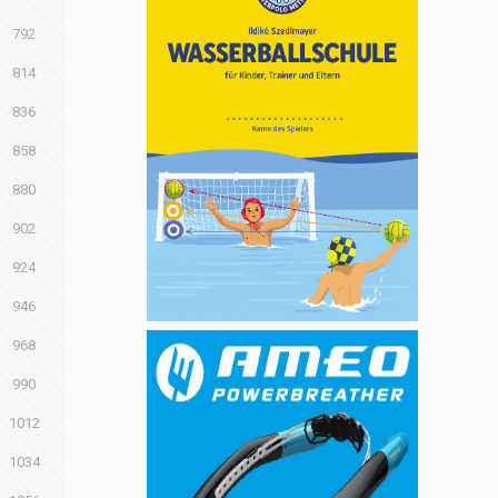
792
814
836
858
880
902
924
946
968
990
1012
1034