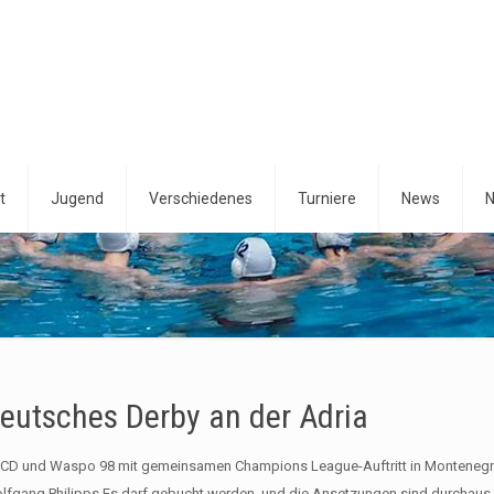
t
Jugend
Verschiedenes
Turniere
News
N
eutsches Derby an der Adria
CD und Waspo 98 mit gemeinsamen Champions League-Auftritt in Monteneg
lfgang Philipps Es darf gebucht werden, und die Ansetzungen sind durchaus p