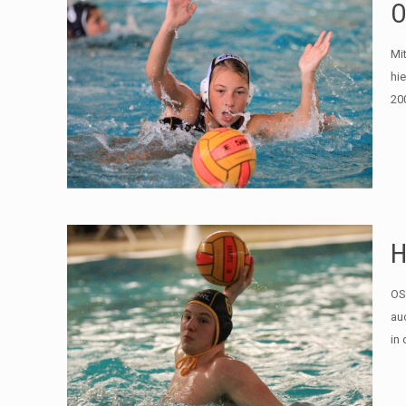
O
Mi
hi
20
H
OS
au
in