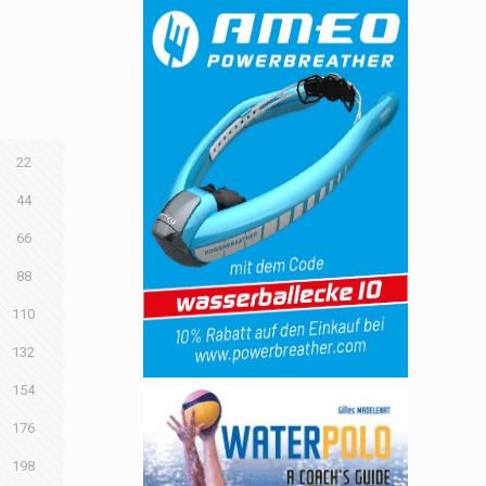
22
44
66
88
110
132
154
176
198