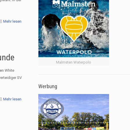
Mehr lesen
unde
Malmsten Waterpolo
den White
erteidiger SV
Werbung
Mehr lesen