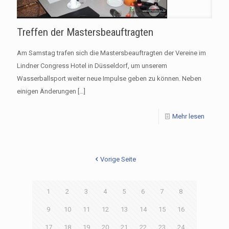
Treffen der Mastersbeauftragten
Am Samstag trafen sich die Mastersbeauftragten der Vereine im
Lindner Congress Hotel in Düsseldorf, um unserem
Wasserballsport weiter neue Impulse geben zu können. Neben
einigen Änderungen
[…]
Mehr lesen
Vorige Seite
1
2
3
4
5
6
7
8
9
10
11
12
13
14
15
16
17
18
19
20
21
22
23
24