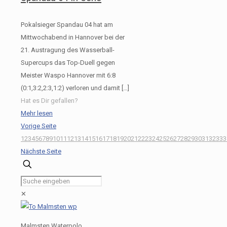
Pokalsieger Spandau 04 hat am
Mittwochabend in Hannover bei der
21. Austragung des Wasserball-
Supercups das Top-Duell gegen
Meister Waspo Hannover mit 6:8
(0:1,3:2,2:3,1:2) verloren und damit
[…]
Hat es Dir gefallen?
Mehr lesen
Vorige Seite
1
2
3
4
5
6
7
8
9
10
11
12
13
14
15
16
17
18
19
20
21
22
23
24
25
26
27
28
29
30
31
32
33
3
Nächste Seite
✕
Malmsten Waterpolo