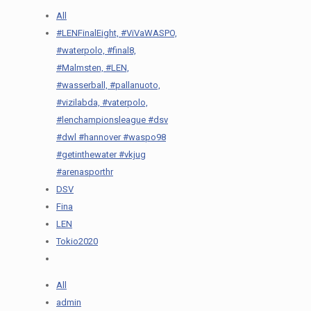
All
#LENFinalEight, #ViVaWASPO,
#waterpolo, #final8,
#Malmsten, #LEN,
#wasserball, #pallanuoto,
#vizilabda, #vaterpolo,
#lenchampionsleague #dsv
#dwl #hannover #waspo98
#getinthewater #vkjug
#arenasporthr
DSV
Fina
LEN
Tokio2020
All
admin