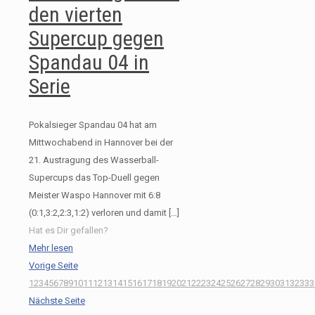
den vierten
Supercup gegen
Spandau 04 in
Serie
Pokalsieger Spandau 04 hat am
Mittwochabend in Hannover bei der
21. Austragung des Wasserball-
Supercups das Top-Duell gegen
Meister Waspo Hannover mit 6:8
(0:1,3:2,2:3,1:2) verloren und damit
[…]
Hat es Dir gefallen?
Mehr lesen
Vorige Seite
1
2
3
4
5
6
7
8
9
10
11
12
13
14
15
16
17
18
19
20
21
22
23
24
25
26
27
28
29
30
31
32
33
3
Nächste Seite