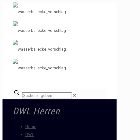
✕
DWL Herren
Home
DWL