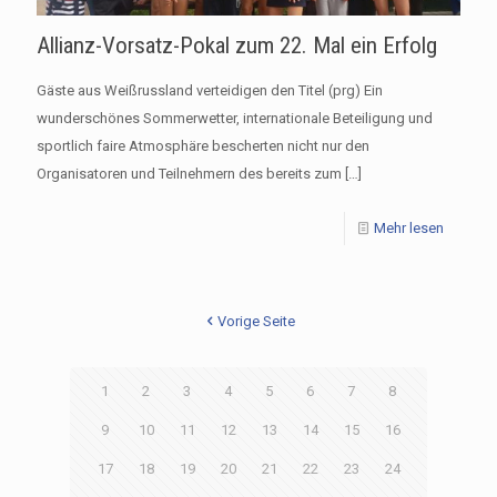
Allianz-Vorsatz-Pokal zum 22. Mal ein Erfolg
Gäste aus Weißrussland verteidigen den Titel (prg) Ein
wunderschönes Sommerwetter, internationale Beteiligung und
sportlich faire Atmosphäre bescherten nicht nur den
Organisatoren und Teilnehmern des bereits zum
[…]
Mehr lesen
Vorige Seite
1
2
3
4
5
6
7
8
9
10
11
12
13
14
15
16
17
18
19
20
21
22
23
24