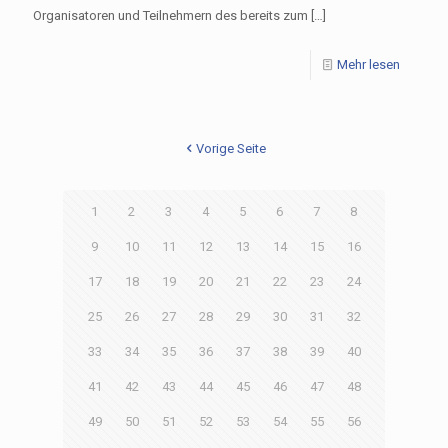
Organisatoren und Teilnehmern des bereits zum
[…]
Mehr lesen
Vorige Seite
1
2
3
4
5
6
7
8
9
10
11
12
13
14
15
16
17
18
19
20
21
22
23
24
25
26
27
28
29
30
31
32
33
34
35
36
37
38
39
40
41
42
43
44
45
46
47
48
49
50
51
52
53
54
55
56